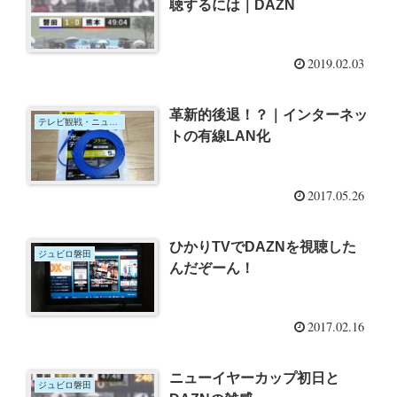
聴するには｜DAZN
2019.02.03
革新的後退！？｜インターネッ
テレビ観戦・ニュース
トの有線LAN化
2017.05.26
ひかりTVでDAZNを視聴した
ジュビロ磐田
んだぞーん！
2017.02.16
ニューイヤーカップ初日と
ジュビロ磐田