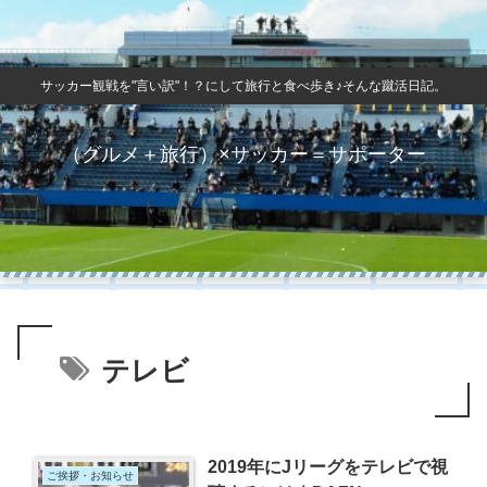
サッカー観戦を"言い訳"！？にして旅行と食べ歩き♪そんな蹴活日記。
（グルメ＋旅行）×サッカー＝サポーター
テレビ
2019年にJリーグをテレビで視
ご挨拶・お知らせ