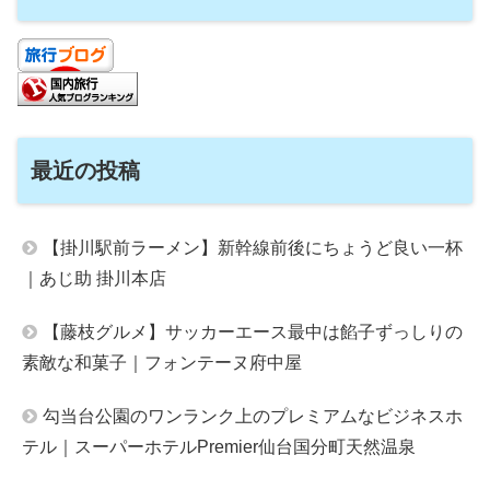
最近の投稿
【掛川駅前ラーメン】新幹線前後にちょうど良い一杯
｜あじ助 掛川本店
【藤枝グルメ】サッカーエース最中は餡子ずっしりの
素敵な和菓子｜フォンテーヌ府中屋
勾当台公園のワンランク上のプレミアムなビジネスホ
テル｜スーパーホテルPremier仙台国分町天然温泉