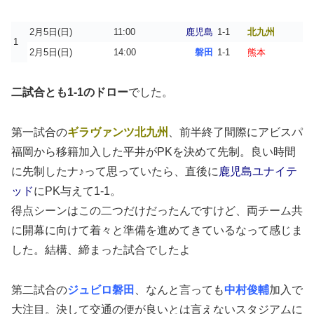
2月5日(日)
11:00
鹿児島
1-1
北九州
1
2月5日(日)
14:00
磐田
1-1
熊本
二試合とも1-1のドロー
でした。
第一試合の
ギラヴァンツ北九州
、前半終了間際にアビスパ
福岡から移籍加入した平井がPKを決めて先制。良い時間
に先制したナ♪って思っていたら、直後に
鹿児島ユナイテ
ッド
にPK与えて1-1。
得点シーンはこの二つだけだったんですけど、両チーム共
に開幕に向けて着々と準備を進めてきているなって感じま
した。結構、締まった試合でしたよ
第二試合の
ジュビロ磐田
、なんと言っても
中村俊輔
加入で
大注目。決して交通の便が良いとは言えないスタジアムに