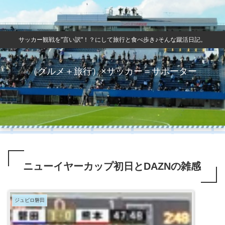
サッカー観戦を"言い訳"！？にして旅行と食べ歩き♪そんな蹴活日記。
（グルメ＋旅行）×サッカー＝サポーター
ニューイヤーカップ初日とDAZNの雑感
ジュビロ磐田