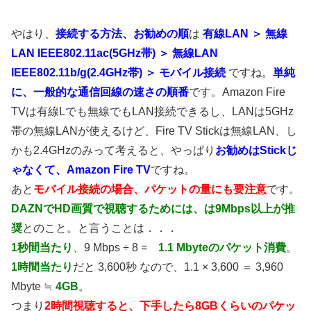
やはり、
接続する方法、お勧めの順
は
有線LAN ＞ 無線
LAN IEEE802.11ac(5GHz帯) ＞ 無線LAN
IEEE802.11b/g(2.4GHz帯) ＞ モバイル接続
ですね。
単純
に、一般的な通信回線の速さの順番
です。Amazon Fire
TVは有線Lでも無線でもLAN接続できるし、LANは5GHz
帯の無線LANが使えるけど、Fire TV Stickは無線LAN、し
かも2.4GHzのみって考えると、やっぱり
お勧めはStickじ
ゃなくて、Amazon Fire TV
ですね。
あと
モバイル接続の場合、パケットの量にも要注意
です。
DAZNでHD画質で視聴するためには、は9Mbps以上が推
奨
とのこと。と言うことは．．．
1秒間当たり
、9 Mbps ÷ 8 =
1.1 Mbyteのパケット消費
。
1時間当たり
だと 3,600秒 なので、1.1 × 3,600 ＝ 3,960
Mbyte ≒
4GB
。
つまり
2時間視聴すると、下手したら8GBくらいのパケッ