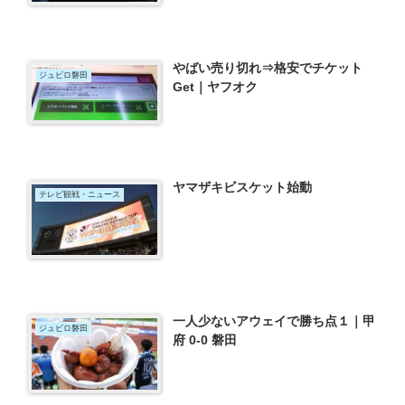
やばい売り切れ⇒格安でチケット
ジュビロ磐田
Get｜ヤフオク
ヤマザキビスケット始動
テレビ観戦・ニュース
一人少ないアウェイで勝ち点１｜甲
ジュビロ磐田
府 0-0 磐田