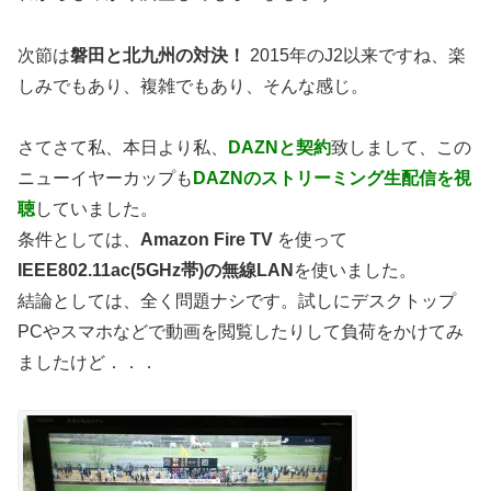
次節は
磐田と北九州の対決！
2015年のJ2以来ですね、楽
しみでもあり、複雑でもあり、そんな感じ。
さてさて私、本日より私、
DAZNと契約
致しまして、この
ニューイヤーカップも
DAZNのストリーミング生配信を視
聴
していました。
条件としては、
Amazon Fire TV
を使って
IEEE802.11ac(5GHz帯)の無線LAN
を使いました。
結論としては、全く問題ナシです。試しにデスクトップ
PCやスマホなどで動画を閲覧したりして負荷をかけてみ
ましたけど．．．