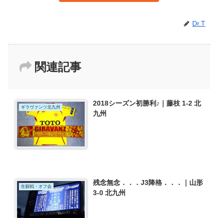
Dr.T
関連記事
2018シーズン初勝利♪｜藤枝 1-2 北
ギラヴァンツ北九州
九州
残念無念．．．J3降格．．．｜山形
生観戦・オフ会
3-0 北九州