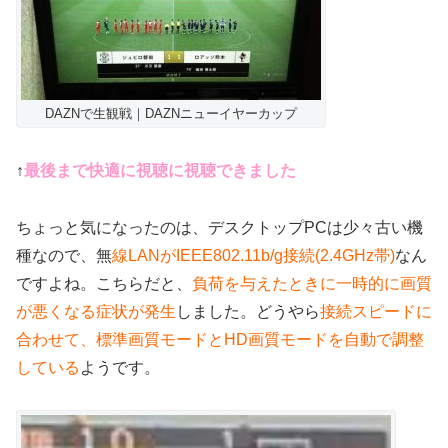
DAZNで生観戦｜DAZNニューイヤーカップ
↑
最後まで快適に視聴に視聴できました
ちょっと気になったのは、デスクトップPCは少々古い機
種なので、無
線LANがIEEE802.11b/g接続(2.4GHz帯)
なん
ですよね。こちらだと、
負荷を与えたときに一時的に画質
が悪くなる症状が発生
しました。どうやら
接続スピードに
合わせて、標準画質モードとHD画質モードを自動で調整
している
ようです。