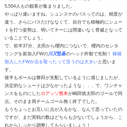
5,504人もの観客が集まりました。
やっぱり違いますね、シュンスケのパスってのは、精度が
違う。さらにパスだけななくて、自分でも積極的にシュー
トを打つ姿勢は、明いてチーには間違いなく脅威となって
いることでしょう。
で、前半37分、太田から櫻内につないで、櫻内のセンタ
リングを新加入FWの
川又
堅碁
のヘッド炸裂で先制！
移籍
加入したFWが点を取ったって言うのは大きい
と思いま
す。
後半もボールは磐田が支配しているように感じましたが、
決定的なシュートは少なかったような．．．で、ワンチャ
ンスをものにした
ロアッソ熊本
が嶋田慎太郎のゴールで同
点。そのまま両チームゴール無く終了でした。
もうちょっとお互いに点が入るかな、なんて思っていたの
ですが、まだ実戦の数はどちらも少ないでしょうから、こ
れからしっかり調整してもらいましょう！