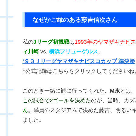
なぜかご縁のある藤吉信次さん
私の
Jリーグ初観戦
は
1993年のヤマザキナビ
ィ川崎
vs.
横浜フリューゲルス
。
’９３Ｊリーグヤマザキナビスコカップ 準決勝
↑公式記録はこちらをクリックしてくださいね
このとき一緒に観に行ってくれた、
M永
とは
この試合で2ゴールを決めた
のが、当時、カズ
ん
。満員のスタジアムで決めた藤吉、明るい
ました。