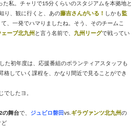
った私。チャリで15分くらいのスタジアムを本拠地と
知り、観に行くと、あの
藤吉さんがいる！
しかも
監
くて、一発でハマりましたね。そう、そのチームこ
ウェーブ北九州
と言う名前で、
九州リーグ
で戦ってい
格した初年度は、応援番組のボランティアスタッフも
昇格していく課程を、かなり間近で見ることができ
じでしたヨ。
J2の舞台
で、
ジュビロ磐田
vs.
ギラヴァンツ北九州
の
けど