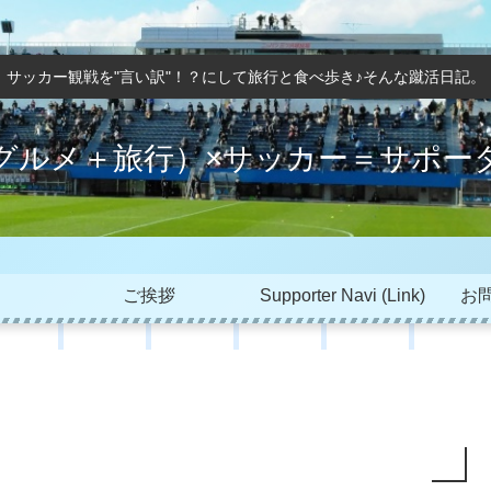
サッカー観戦を"言い訳"！？にして旅行と食べ歩き♪そんな蹴活日記。
グルメ＋旅行）×サッカー＝サポー
ご挨拶
Supporter Navi (Link)
お問