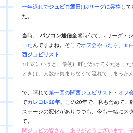
一年遅れで
ジュビロ磐田
はJリーグに昇格
して
た。
当時、
パソコン通信
全盛時代で、Jリーグ・
った
んですよね。そこで
オフ会やったら、面
西ジュビリスト
。
↑正式にいうと、最初に呼びかけてくださった
ときは、人数が集まらなくて流れてしまった
で、晴れて
第一回の関西ジュビリスト・オフ
で
カレコレ20年
。この20年で、私も含めて
ステージの変化がありつつも、今も一緒にス
て。
関ジュビの皆さん、ありがとうございます。