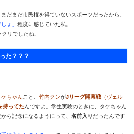
、まだまだ市民権を得ていないスポーツだったから、
でしょ」
程度に感じていた私。
ックリでしたね。
った？？？
タケちゃん
こと、
竹内クン
が
Jリーグ開幕戦
（ヴェル
を持ってた
んですよ。学生実験のときに、タケちゃん
だから記念になるようにって、
名前入り
だったんです