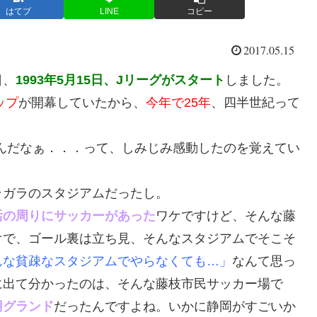
はてブ
LINE
コピー
2017.05.15
日、
1993年5月15日、Jリーグがスタート
しました。
ップ
が開幕していたから、
今年で25年
、四半世紀って
んだなぁ．．．って、しみじみ感動したのを覚えてい
ラガラのスタジアムだったし。
活の周りにサッカーがあった
ワケですけど、そんな藤
けで、ゴール裏は立ち見、そんなスタジアムでそこそ
んな貧疎なスタジアムでやらなくても…」
なんて思っ
に出て分かったのは、そんな藤枝市民サッカー場で
用グランド
だったんですよね。いかに静岡がすごいか