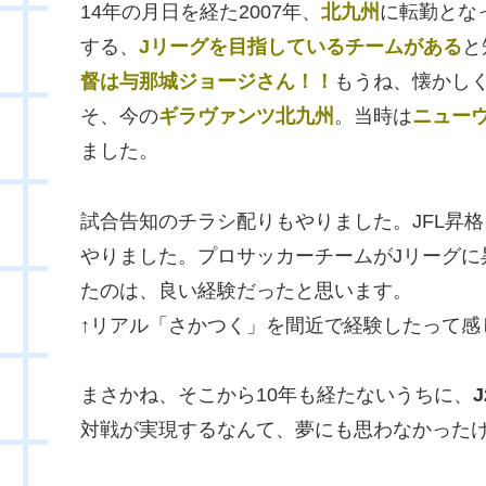
14年の月日を経た2007年、
北九州
に転勤とな
する、
Jリーグを目指しているチームがある
と
督は与那城ジョージさん！！
もうね、懐かし
そ、今の
ギラヴァンツ北九州
。当時は
ニュー
ました。
試合告知のチラシ配りもやりました。JFL昇
やりました。プロサッカーチームがJリーグに
たのは、良い経験だったと思います。
↑リアル「さかつく」を間近で経験したって感
まさかね、そこから10年も経たないうちに、
対戦が実現するなんて、夢にも思わなかった