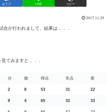
はてブ
LINE
コピー
2017.11.29
1試合が行われまして、結果は．．．
を見てみますと．．．
分
敗
得点
失点
差
2
8
53
31
22
9
4
65
32
33
6
8
65
42
23