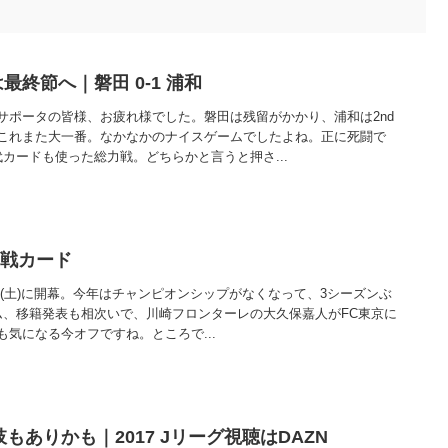
最終節へ｜磐田 0-1 浦和
サポータの皆様、お疲れ様でした。磐田は残留がかかり、浦和は2nd
これまた大一番。なかなかのナイスゲームでしたよね。正に死闘で
カードも使った総力戦。どちらかと言うと押さ...
開幕戦カード
25日(土)に開幕。今年はチャンピオンシップがなくなって、3シーズンぶ
ム、移籍発表も相次いで、川崎フロンターレの大久保嘉人がFC東京に
気になる今オフですね。ところで...
もありかも｜2017 Jリーグ視聴はDAZN