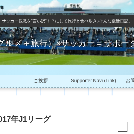
サッカー観戦を"言い訳"！？にして旅行と食べ歩き♪そんな蹴活日記。
グルメ＋旅行）×サッカー＝サポー
ご挨拶
Supporter Navi (Link)
お問
17年J1リーグ