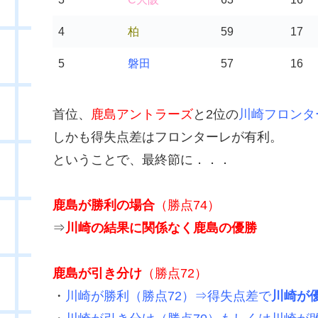
4
柏
59
17
5
磐田
57
16
首位、
鹿島アントラーズ
と2位の
川崎フロンタ
しかも得失点差はフロンターレが有利。
ということで、最終節に．．．
鹿島が勝利の場合
（勝点74）
⇒
川崎の結果に関係なく鹿島の優勝
鹿島が引き分け
（勝点72）
・
川崎が勝利（勝点72）⇒得失点差で
川崎が