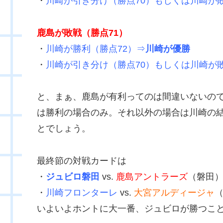
・
川崎が引き分け（勝点70）もしくは
川崎が
鹿島が敗戦（勝点71）
・
川崎が勝利（勝点72）⇒
川崎が優勝
・
川崎が引き分け（勝点70）もしくは川崎が敗
と、まぁ、鹿島が有利ってのは間違いないの
は勝利の場合のみ。それ以外の場合は川崎の
とでしょう。
最終節の対戦カードは
・
ジュビロ磐田
vs.
鹿島アントラーズ
（磐田
・
川崎フロンターレ
vs.
大宮アルディージャ
いよいよホントに大一番、ジュビロが勝つこ