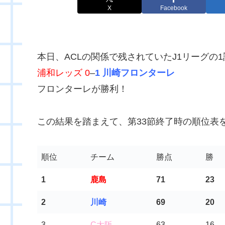
X
Facebook
本日、ACLの関係で残されていたJ1リーグの
浦和レッズ 0
–
1 川崎フロンターレ
フロンターレが勝利！
この結果を踏まえて、第33節終了時の順位表
順位
チーム
勝点
勝
1
鹿島
71
23
2
川崎
69
20
3
C大阪
63
16