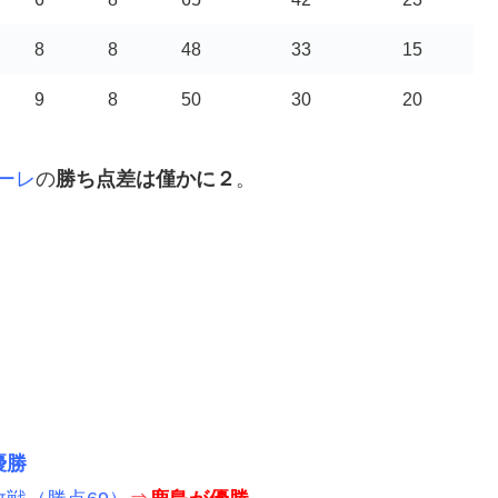
8
8
48
33
15
9
8
50
30
20
ーレ
の
勝ち点差は僅かに２
。
優勝