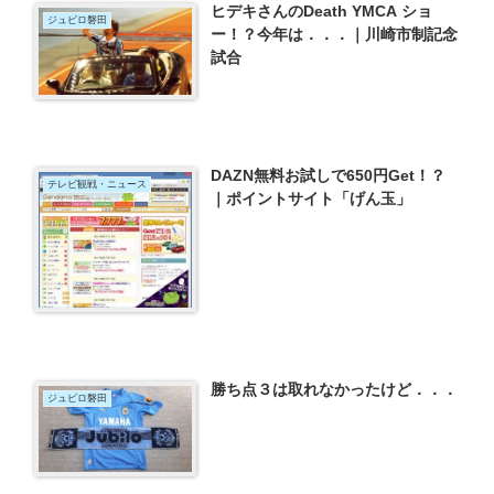
ヒデキさんのDeath YMCA ショ
ジュビロ磐田
ー！？今年は．．．｜川崎市制記念
試合
DAZN無料お試しで650円Get！？
テレビ観戦・ニュース
｜ポイントサイト「げん玉」
勝ち点３は取れなかったけど．．．
ジュビロ磐田