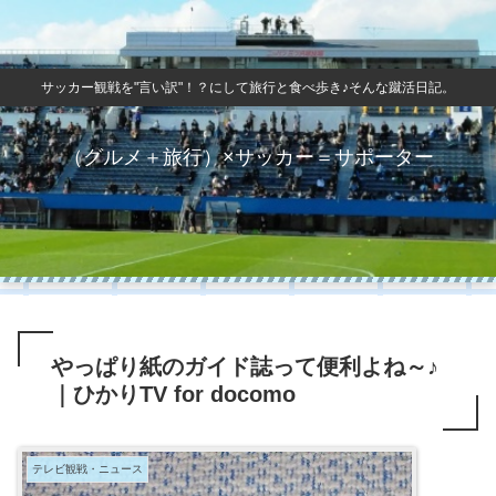
サッカー観戦を"言い訳"！？にして旅行と食べ歩き♪そんな蹴活日記。
（グルメ＋旅行）×サッカー＝サポーター
やっぱり紙のガイド誌って便利よね～♪
｜ひかりTV for docomo
テレビ観戦・ニュース