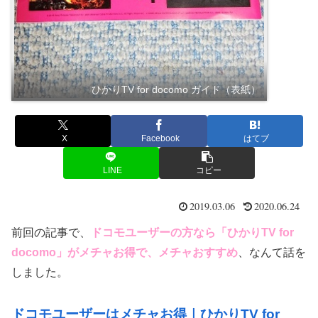
ひかりTV for docomo ガイド（表紙）
X
Facebook
はてブ
LINE
コピー
2019.03.06
2020.06.24
前回の記事で、
ドコモユーザーの方なら「ひかりTV for
docomo」がメチャお得で、メチャおすすめ
、なんて話を
しました。
ドコモユーザーはメチャお得｜ひかりTV for