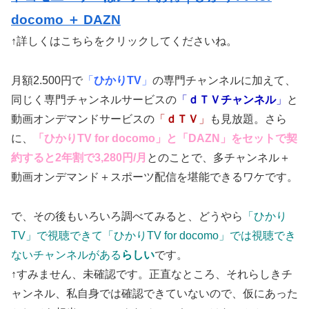
docomo ＋ DAZN
↑詳しくはこちらをクリックしてくださいね。
月額2.500円で
「
ひかりTV
」
の専門チャンネルに加えて、
同じく専門チャンネルサービスの
「
ｄＴＶチャンネル
」
と
動画オンデマンドサービスの
「
ｄＴＶ
」
も見放題。さら
に、
「ひかりTV for docomo」と「DAZN」をセットで契
約すると2年割で3,280円/月
とのことで、多チャンネル＋
動画オンデマンド＋スポーツ配信を堪能できるワケです。
で、その後もいろいろ調べてみると、どうやら
「ひかり
TV」で視聴できて「ひかりTV for docomo」では視聴でき
ないチャンネルがある
らしい
です。
↑すみません、未確認です。正直なところ、それらしきチ
ャンネル、私自身では確認できていないので、仮にあった