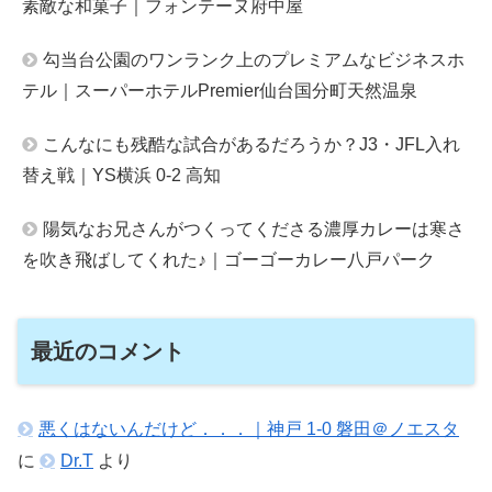
素敵な和菓子｜フォンテーヌ府中屋
勾当台公園のワンランク上のプレミアムなビジネスホ
テル｜スーパーホテルPremier仙台国分町天然温泉
こんなにも残酷な試合があるだろうか？J3・JFL入れ
替え戦｜YS横浜 0-2 高知
陽気なお兄さんがつくってくださる濃厚カレーは寒さ
を吹き飛ばしてくれた♪｜ゴーゴーカレー八戸パーク
最近のコメント
悪くはないんだけど．．．｜神戸 1-0 磐田＠ノエスタ
に
Dr.T
より