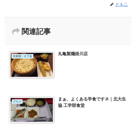
ともこ
関連記事
丸亀製麺掛川店
生観戦・オフ会
まぁ、よくある学食ですネ｜北大生
グルメ
協 工学部食堂