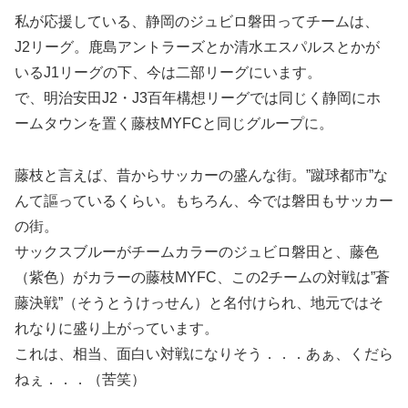
私が応援している、静岡のジュビロ磐田ってチームは、
J2リーグ。鹿島アントラーズとか清水エスパルスとかが
いるJ1リーグの下、今は二部リーグにいます。
で、明治安田J2・J3百年構想リーグでは同じく静岡にホ
ームタウンを置く藤枝MYFCと同じグループに。
藤枝と言えば、昔からサッカーの盛んな街。”蹴球都市”な
んて謳っているくらい。もちろん、今では磐田もサッカー
の街。
サックスブルーがチームカラーのジュビロ磐田と、藤色
（紫色）がカラーの藤枝MYFC、この2チームの対戦は”蒼
藤決戦”（そうとうけっせん）と名付けられ、地元ではそ
れなりに盛り上がっています。
これは、相当、面白い対戦になりそう．．．あぁ、くだら
ねぇ．．．（苦笑）