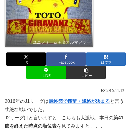
ユニフォーム＋タオルマフラー
X
Facebook
はてブ
LINE
コピー
2016.11.12
2016年のJ1リーグは
最終節で残留・降格が決まる
と言う
壮絶な戦いでした。
J2リーグはと言いますと、こちらも大激戦。本日の
第41
節を終えた時点の順位表
を見てみますと．．．