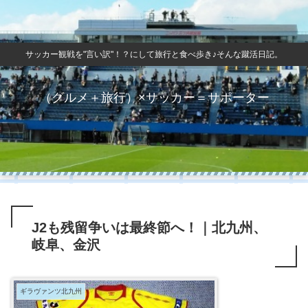
サッカー観戦を"言い訳"！？にして旅行と食べ歩き♪そんな蹴活日記。
（グルメ＋旅行）×サッカー＝サポーター
J2も残留争いは最終節へ！｜北九州、
岐阜、金沢
ギラヴァンツ北九州