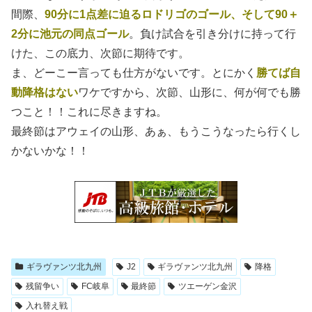
間際、
90分に1点差に迫るロドリゴのゴール、そして90＋
2分に池元の同点ゴール
。負け試合を引き分けに持って行
けた、この底力、次節に期待です。
ま、どーこー言っても仕方がないです。とにかく
勝てば自
動降格はない
ワケですから、次節、山形に、何が何でも勝
つこと！！これに尽きますね。
最終節はアウェイの山形、あぁ、もうこうなったら行くし
かないかな！！
ギラヴァンツ北九州
J2
ギラヴァンツ北九州
降格
残留争い
FC岐阜
最終節
ツエーゲン金沢
入れ替え戦