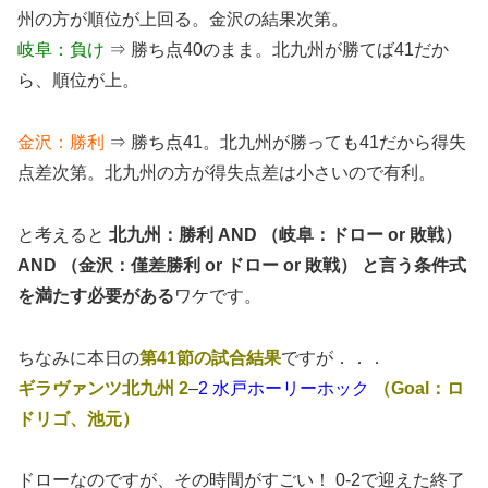
州の方が順位が上回る。金沢の結果次第。
岐阜：負け
⇒ 勝ち点40のまま。北九州が勝てば41だか
ら、順位が上。
金沢：勝利
⇒ 勝ち点41。北九州が勝っても41だから得失
点差次第。北九州の方が得失点差は小さいので有利。
と考えると
北九州：勝利 AND （岐阜：ドロー or 敗戦）
AND （金沢：僅差勝利 or ドロー or 敗戦） と言う条件式
を満たす必要がある
ワケです。
ちなみに本日の
第41節の試合結果
ですが．．．
ギラヴァンツ北九州 2
–
2 水戸ホーリーホック
（Goal：ロ
ドリゴ、池元）
ドローなのですが、その時間がすごい！ 0-2で迎えた終了