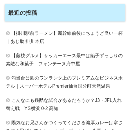
最近の投稿
【掛川駅前ラーメン】新幹線前後にちょうど良い一杯
｜あじ助 掛川本店
【藤枝グルメ】サッカーエース最中は餡子ずっしりの
素敵な和菓子｜フォンテーヌ府中屋
勾当台公園のワンランク上のプレミアムなビジネスホ
テル｜スーパーホテルPremier仙台国分町天然温泉
こんなにも残酷な試合があるだろうか？J3・JFL入れ
替え戦｜YS横浜 0-2 高知
陽気なお兄さんがつくってくださる濃厚カレーは寒さ