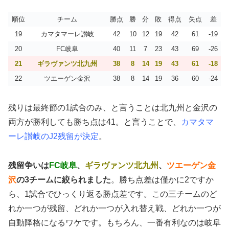
順位
チーム
勝点
勝
分
敗
得点
失点
差
19
カマタマーレ讃岐
42
10
12
19
42
61
-19
20
FC岐阜
40
11
7
23
43
69
-26
21
ギラヴァンツ北九州
38
8
14
19
43
61
-18
22
ツエーゲン金沢
38
8
14
19
36
60
-24
残りは最終節の1試合のみ、と言うことは北九州と金沢の
両方が勝利しても勝ち点は41。と言うことで、
カマタマ
ーレ讃岐のJ2残留が決定
。
残留争いは
FC岐阜
、
ギラヴァンツ北九州
、
ツエーゲン金
沢
の3チームに絞られました
。勝ち点差は僅かに2ですか
ら、1試合でひっくり返る勝点差です。この三チームのど
れか一つが残留、どれか一つが入れ替え戦、どれか一つが
自動降格になるワケです。もちろん、一番有利なのは岐阜