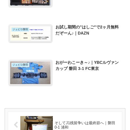
お試し期間の”はしご”で2ヶ月無料
ジュビロ磐田
だぞーん♪｜DAZN
おがーわこーき～♪｜YBCルヴァン
ジュビロ磐田
カップ 磐田 3-1 FC東京
そしてJ1残留争いは最終節へ｜磐田
0-1 浦和