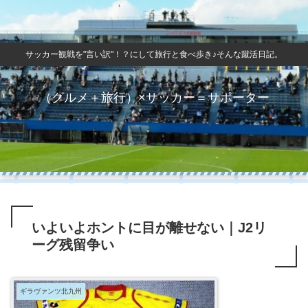
サッカー観戦を"言い訳"！？にして旅行と食べ歩き♪そんな蹴活日記。
（グルメ＋旅行）×サッカー＝サポーター
いよいよホントに目が離せない｜J2リ
ーグ残留争い
ギラヴァンツ北九州