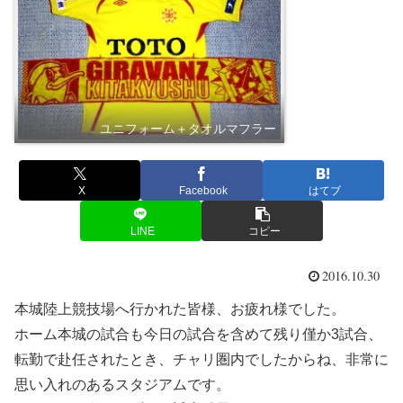
ユニフォーム＋タオルマフラー
X
Facebook
はてブ
LINE
コピー
2016.10.30
本城陸上競技場へ行かれた皆様、お疲れ様でした。
ホーム本城の試合も今日の試合を含めて残り僅か3試合、
転勤で赴任されたとき、チャリ圏内でしたからね、非常に
思い入れのあるスタジアムです。