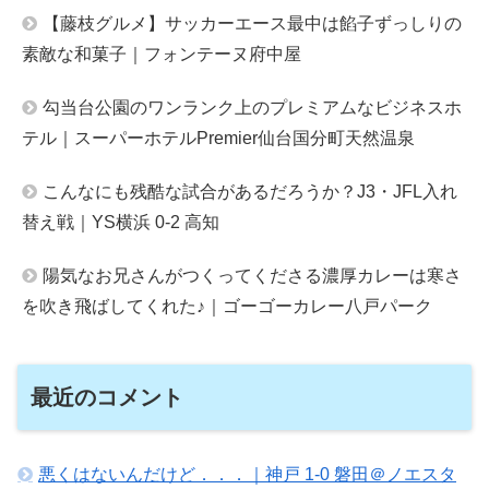
【藤枝グルメ】サッカーエース最中は餡子ずっしりの
素敵な和菓子｜フォンテーヌ府中屋
勾当台公園のワンランク上のプレミアムなビジネスホ
テル｜スーパーホテルPremier仙台国分町天然温泉
こんなにも残酷な試合があるだろうか？J3・JFL入れ
替え戦｜YS横浜 0-2 高知
陽気なお兄さんがつくってくださる濃厚カレーは寒さ
を吹き飛ばしてくれた♪｜ゴーゴーカレー八戸パーク
最近のコメント
悪くはないんだけど．．．｜神戸 1-0 磐田＠ノエスタ