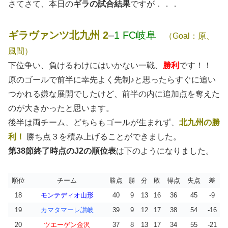
さてさて、本日の
ギラの試合結果
ですが．．．
ギラヴァンツ北九州 2
–
1 FC岐阜
（Goal：原、
風間）
下位争い、負けるわけにはいかない一戦、
勝利
です！！
原のゴールで前半に幸先よく先制♪と思ったらすぐに追い
つかれる嫌な展開でしたけど、前半の内に追加点を奪えた
のが大きかったと思います。
後半は両チーム、どちらもゴールが生まれず、
北九州の勝
利！
勝ち点３を積み上げることができました。
第38節終了時点のJ2の順位表
は下のようになりました。
順位
チーム
勝点
勝
分
敗
得点
失点
差
18
モンテディオ山形
40
9
13
16
36
45
-9
19
カマタマーレ讃岐
39
9
12
17
38
54
-16
20
ツエーゲン金沢
37
8
13
17
34
55
-21