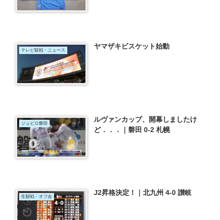
ヤマザキビスケット始動
テレビ観戦・ニュース
ルヴァンカップ、開幕しましたけ
ジュビロ磐田
ど．．．｜磐田 0-2 札幌
J2昇格決定！｜北九州 4-0 讃岐
生観戦・オフ会