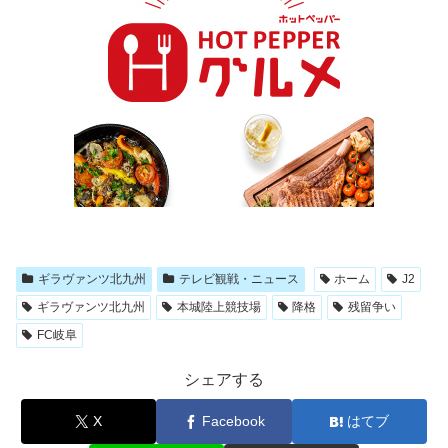
ギラヴァンツ北九州
テレビ観戦・ニュース
ホーム
J2
ギラヴァンツ北九州
本城陸上競技場
降格
残留争い
FC岐阜
シェアする
X
Facebook
はてブ