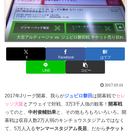
大宮アルディージャ vs. ジュビロ磐田戦 チケット売り切れ
X
Facebook
はてブ
LINE
コピー
2017.03.01
2017年Jリーグ開幕、我らが
ジュビロ磐田
は開幕戦で
セレ
ッソ大阪
とアウェイで対戦、3万3千人強の観客！
開幕戦
ってのと、
中村俊輔効果
と、その他もろもろいろいろ。開
幕戦は収容人数2万人弱のキンチョウスタジアムではなく
て、5万人入る
ヤンマースタジアム長居
。だから
チケット