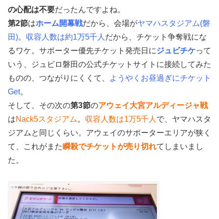
の心配は不要
だったんですよね。
第2節
は
ホーム開幕戦
だから、会場が
ヤマハスタジアム(磐
田)
。
収容人数は約1万5千人
だから、チケット争奪戦にな
るワケ。サポーター優先チケット発売日に
ジュビチケ
って
いう、ジュビロ磐田の公式チケットサイトに接続してみた
ものの、つながりにくくて、
ようやくお昼過ぎにチケット
Get
。
そして、その次の
第3節
の
アウェイ大宮アルディージャ戦
は
Nack5スタジアム
。
収容人数は1万5千人
で、ヤマハスタ
ジアムと同じくらい。アウェイのサポーターエリアが狭く
て、これがまた
瞬殺でチケットが売り切れ
てしまいまし
た。