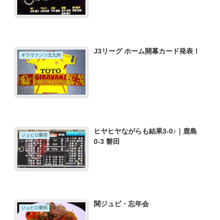
J3リーグ ホーム開幕カード発表！
ギラヴァンツ北九州
ヒヤヒヤながらも結果3-0♪｜鹿島
ジュビロ磐田
0-3 磐田
関ジュビ・忘年会
ジュビロ磐田