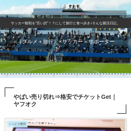
サッカー観戦を"言い訳"！？にして旅行と食べ歩き♪そんな蹴活日記。
（グルメ＋旅行）×サッカー＝サポーター
やばい売り切れ⇒格安でチケットGet｜
ヤフオク
ジュビロ磐田