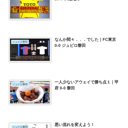
なんか悶々．．．でした｜FC東京
ジュビロ磐田
0-0 ジュビロ磐田
一人少ないアウェイで勝ち点１｜甲
ジュビロ磐田
府 0-0 磐田
悪い流れを変えよう！
ジュビロ磐田