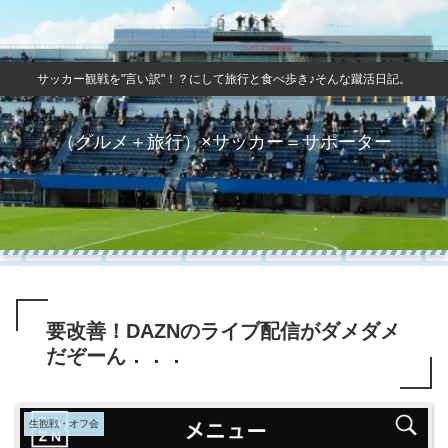
サッカー観戦を"言い訳"！？にして旅行と食べ歩き♪そんな蹴活日記。
（グルメ＋旅行）×サッカー＝サポーター
要改善！DAZNのライブ配信がダメダメ
だぞーん．．．
生観戦・オフ会