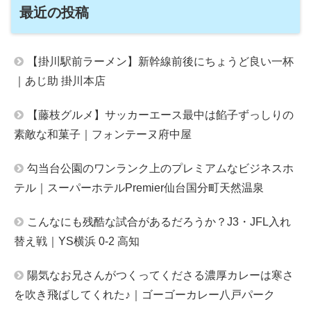
最近の投稿
【掛川駅前ラーメン】新幹線前後にちょうど良い一杯
｜あじ助 掛川本店
【藤枝グルメ】サッカーエース最中は餡子ずっしりの
素敵な和菓子｜フォンテーヌ府中屋
勾当台公園のワンランク上のプレミアムなビジネスホ
テル｜スーパーホテルPremier仙台国分町天然温泉
こんなにも残酷な試合があるだろうか？J3・JFL入れ
替え戦｜YS横浜 0-2 高知
陽気なお兄さんがつくってくださる濃厚カレーは寒さ
を吹き飛ばしてくれた♪｜ゴーゴーカレー八戸パーク