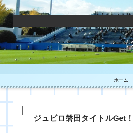
（
ホーム
ジュビロ磐田タイトルGet