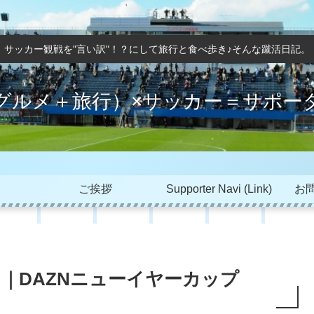
サッカー観戦を"言い訳"！？にして旅行と食べ歩き♪そんな蹴活日記。
グルメ＋旅行）×サッカー＝サポー
ご挨拶
Supporter Navi (Link)
お問
！｜DAZNニューイヤーカップ