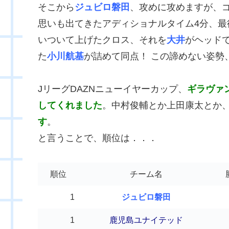
そこから
ジュビロ磐田
、攻めに攻めますが、
思いも出てきたアディショナルタイム4分、最
いついて上げたクロス、それを
大井
がヘッド
た
小川航基
が詰めて同点！ この諦めない姿勢
JリーグDAZNニューイヤーカップ、
ギラヴァ
してくれました
。中村俊輔とか上田康太とか
す
。
と言うことで、順位は．．．
順位
チーム名
1
ジュビロ磐田
1
鹿児島ユナイテッド