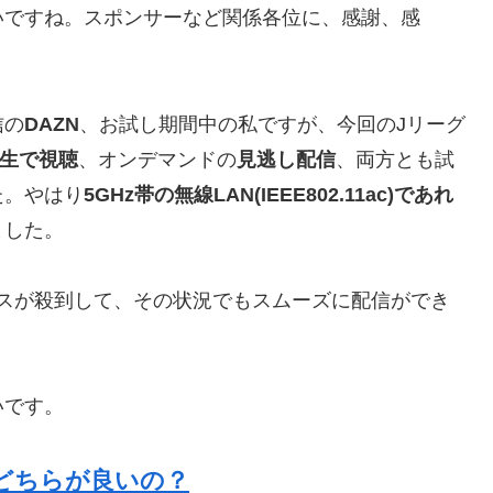
いですね。スポンサーなど関係各位に、感謝、感
信の
DAZN
、お試し期間中の私ですが、今回のJリーグ
生で視聴
、オンデマンドの
見逃し配信
、両方とも試
た。やはり
5GHz帯の無線LAN(IEEE802.11ac)であれ
ました。
スが殺到して、その状況でもスムーズに配信ができ
いです。
 TV、どちらが良いの？