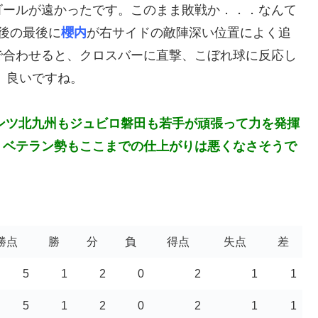
ゴールが遠かったです。このまま敗戦か．．．なんて
後の最後に
櫻内
が右サイドの敵陣深い位置によく追
で合わせると、クロスバーに直撃、こぼれ球に反応し
、良いですね。
ンツ北九州もジュビロ磐田も若手が頑張って力を発揮
、
ベテラン勢もここまでの仕上がりは悪くなさそうで
勝点
勝
分
負
得点
失点
差
5
1
2
0
2
1
1
5
1
2
0
2
1
1