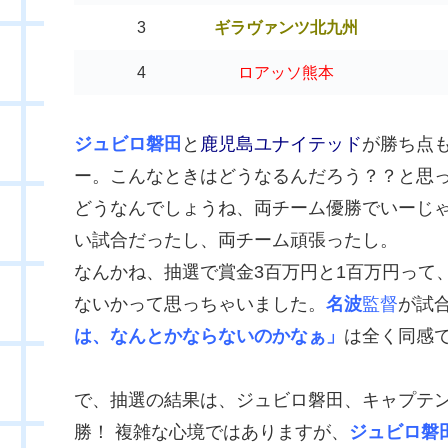
3
ギラヴァンツ北九州
4
ロアッソ熊本
ジュビロ磐田
と
鹿児島ユナイテッド
が勝ち点
ー。こんなときはどうなるんだろう？？と思
どうなんでしょうね、両チーム優勝でいーじ
い試合だったし、両チーム頑張ったし。
なんかね、抽選で賞金3百万円と1百万円って
ないかって思っちゃいました。
名波
監督
が試
は、なんとかならないのかなぁ」
は全く同感
で、抽選の結果は、ジュビロ磐田、キャプテ
勝！ 複雑な心境ではありますが、
ジュビロ磐