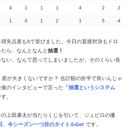
4
1
1
1
4
2
2
1
0
1
2
1
5
-4
も得失点差も5で並びました。今日の直接対決もドロ
ったら、なんとなんと
抽選！
ゃない、なんて思ってしまいましたが。そのくらい良
、差が大きくないですか？ 合計額の折半で良いんじゃ
合後のインタビューで言った
「抽選というシステム
です。
ンの上田康太が当たりくじを引いて、ジュビロの優
田、今シーズン一つ目のタイトルGet
です。