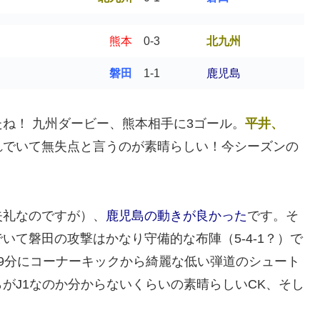
熊本
0-3
北九州
磐田
1-1
鹿児島
ね！ 九州ダービー、熊本相手に3ゴール。
平井、
れでいて無失点と言うのが素晴らしい！今シーズンの
失礼なのですが）、
鹿児島の動きが良かった
です。そ
て磐田の攻撃はかなり守備的な布陣（5-4-1？）で
9分にコーナーキックから綺麗な低い弾道のシュート
がJ1なのか分からないくらいの素晴らしいCK、そし