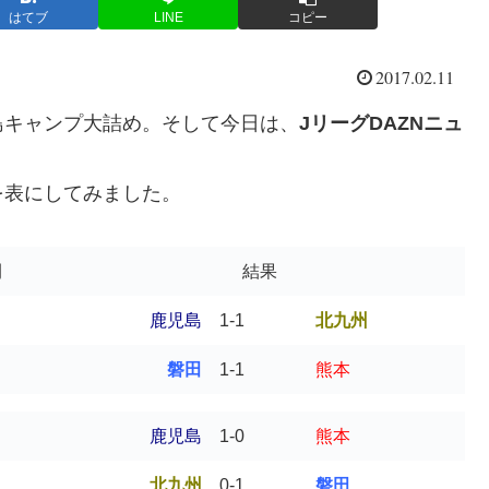
はてブ
LINE
コピー
2017.02.11
島キャンプ大詰め。そして今日は、
JリーグDAZNニュ
を表にしてみました。
間
結果
鹿児島
1-1
北九州
磐田
1-1
熊本
鹿児島
1-0
熊本
北九州
0-1
磐田