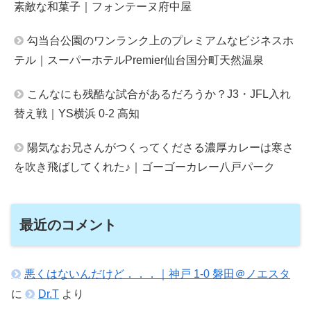
素敵な和菓子｜フォンテーヌ府中屋
勾当台公園のワンランク上のプレミアムなビジネスホ
テル｜スーパーホテルPremier仙台国分町天然温泉
こんなにも残酷な試合があるだろうか？J3・JFL入れ
替え戦｜YS横浜 0-2 高知
陽気なお兄さんがつくってくださる濃厚カレーは寒さ
を吹き飛ばしてくれた♪｜ゴーゴーカレー八戸パーク
最近のコメント
悪くはないんだけど．．．｜神戸 1-0 磐田＠ノエスタ
に
Dr.T
より