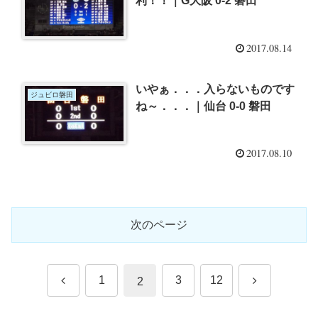
利！！｜G大阪 0-2 磐田
2017.08.14
いやぁ．．．入らないものです
ジュビロ磐田
ね～．．．｜仙台 0-0 磐田
2017.08.10
次のページ
前
次
1
3
12
2
へ
へ