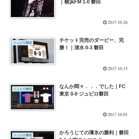
｜横浜FM 1-0 磐田
2017.10.26
チケット完売のダービー、完
ジュビロ磐田
勝！｜清水 0-3 磐田
2017.10.15
なんか悶々．．．でした｜FC
ジュビロ磐田
東京 0-0 ジュビロ磐田
2017.10.01
かろうじての薄氷の勝利｜磐田
ジュビロ磐田