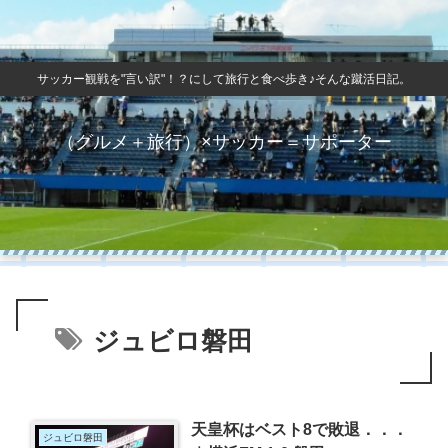
サッカー観戦を"言い訳"！？にして旅行と食べ歩き♪そんな蹴活日記。
（グルメ＋旅行）×サッカー＝サポーター
ジュビロ磐田
天皇杯はベスト8で敗退．．．
ジュビロ磐田