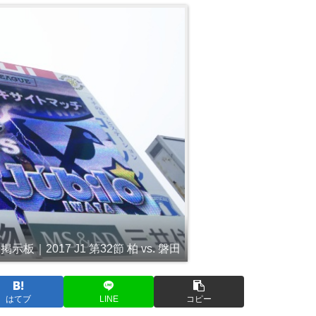
掲示板｜2017 J1 第32節 柏 vs. 磐田
はてブ
LINE
コピー