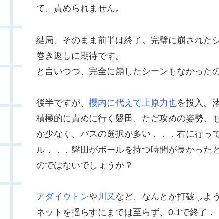
て、責められません。
結局、そのまま前半は終了。完璧に崩された
巻き返しに期待です。
と言いつつ、完全に崩したシーンもなかった
後半ですが、
櫻内に代えて上原力也
を投入。
積極的に責めに行く磐田、ただ攻めの姿勢、
が少なく、パスの選択が多い．．．右に行っ
ル．．．磐田がボールを持つ時間が長かった
のではないでしょうか？
アダイウトン
や
川又
など、なんとか打破しよ
ネットを揺らすにまでは至らず、0-1で終了．