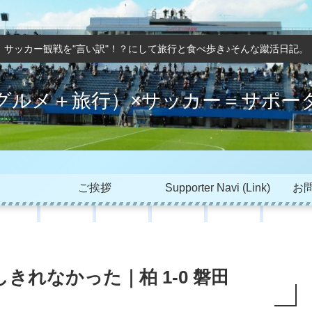
サッカー観戦を"言い訳"！？にして旅行と食べ歩き♪そんな蹴活日記。
グルメ＋旅行）×サッカー＝サポー
ご挨拶
Supporter Navi (Link)
お問
れなかった｜柏 1-0 磐田