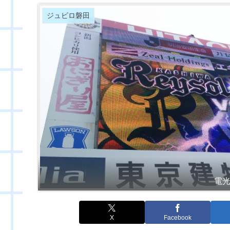
ジュビロ磐田
電光
X
Facebook