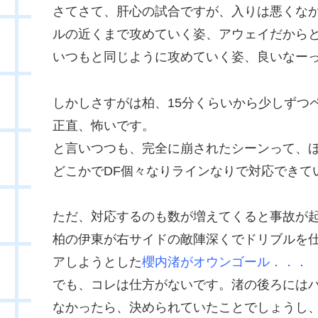
さてさて、肝心の試合ですが、入りは悪くな
ルの近くまで攻めていく姿、アウェイだから
いつもと同じように攻めていく姿、良いなー
しかしさすがは柏、15分くらいから少しずつ
正直、怖いです。
と言いつつも、完全に崩されたシーンって、
どこかでDF個々なりラインなりで対応できて
ただ、対応するのも数が増えてくると事故が
柏の伊東が右サイドの敵陣深くでドリブルを
アしようとした
櫻内渚がオウンゴール．．．
でも、コレは仕方がないです。渚の後ろには
なかったら、決められていたことでしょうし