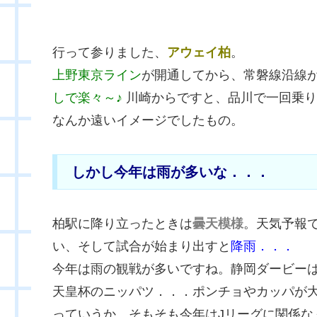
行って参りました、
アウェイ柏
。
上野東京ライン
が開通してから、常磐線沿線
しで楽々～♪
川崎からですと、品川で一回乗り
なんか遠いイメージでしたもの。
しかし今年は雨が多いな．．．
柏駅に降り立ったときは
曇天模様
。天気予報
い、そして試合が始まり出すと
降雨．．．
今年は雨の観戦が多いですね。静岡ダービー
天皇杯のニッパツ．．．ポンチョやカッパが
っていうか、そもそも今年はJリーグに関係な