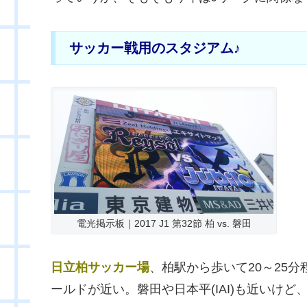
サッカー戦用のスタジアム♪
電光掲示板｜2017 J1 第32節 柏 vs. 磐田
日立柏サッカー場
、柏駅から歩いて20～25
ールドが近い。磐田や日本平(IAI)も近いけど