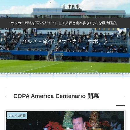
サッカー観戦を"言い訳"！？にして旅行と食べ歩き♪そんな蹴活日記。
（グルメ＋旅行）×サッカー＝サポーター
COPA America Centenario 開幕
ジュビロ磐田