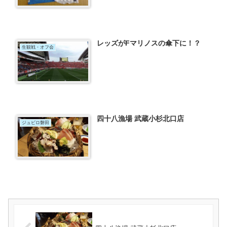
レッズがFマリノスの傘下に！？
生観戦・オフ会
四十八漁場 武蔵小杉北口店
ジュビロ磐田