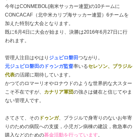
今年はCONMEBOL(南米サッカー連盟)の10チームに
CONCACAF（北中米カリブ海サッカー連盟）6チームを
加えた特別な大会となります。
既に6月4日に大会が始まり、決勝は2016年6月27日に行
われます。
管理人注目はやはり
ジュビロ磐田
つながり。
元ジュビロ磐田のドゥンガ監督
率いる
セレソン、ブラジル
代表
の活躍に期待しています。
かつてのロマーリオやロナウドのような世界的な大スター
こそ不在ですが、
カナリア軍団
の強さは健在と信じてやま
ない管理人です。
さてさて、その
ドゥンガ
、ブラジルで身寄りのないお年寄
りのための病院への支援，小児ガン病棟の建設，救急車の
購入などのための
募金活動を行っています
。