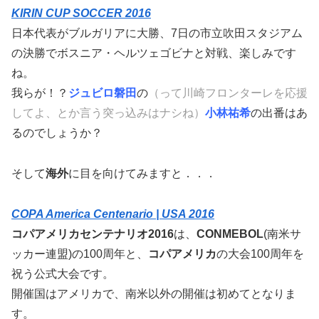
KIRIN CUP SOCCER 2016
日本代表がブルガリアに大勝、7日の市立吹田スタジアム
の決勝でボスニア・ヘルツェゴビナと対戦、楽しみです
ね。
我らが！？
ジュビロ磐田
の
（って川崎フロンターレを応援
してよ、とか言う突っ込みはナシね）
小林祐希
の出番はあ
るのでしょうか？
そして
海外
に目を向けてみますと．．．
COPA America Centenario | USA 2016
コパアメリカセンテナリオ2016
は、
CONMEBOL
(南米サ
ッカー連盟)の100周年と、
コパアメリカ
の大会100周年を
祝う公式大会です。
開催国はアメリカで、南米以外の開催は初めてとなりま
す。