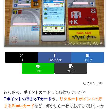
ポイントカードいろいろ
X
Facebook
はてブ
LINE
コピー
2017.10.08
みなさん、
ポイントカード
ってお持ちですか？
Tポイント
の貯まる
Tカード
や、
リクルートポイント
の貯
まる
Pontaカード
など、何かしら一枚はお持ちではないか