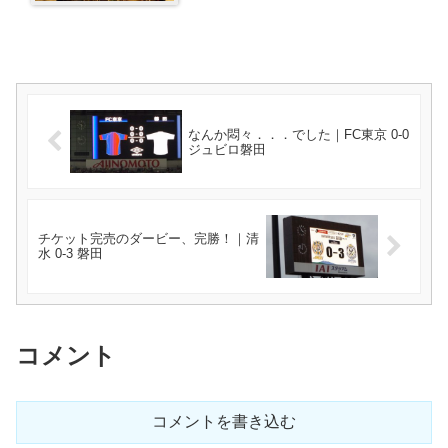
なんか悶々．．．でした｜FC東京 0-0
ジュビロ磐田
チケット完売のダービー、完勝！｜清
水 0-3 磐田
コメント
コメントを書き込む