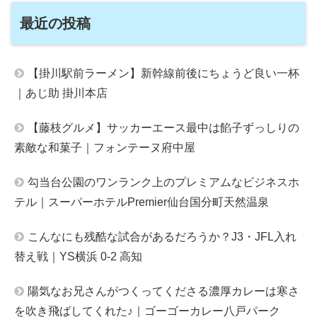
最近の投稿
【掛川駅前ラーメン】新幹線前後にちょうど良い一杯
｜あじ助 掛川本店
【藤枝グルメ】サッカーエース最中は餡子ずっしりの
素敵な和菓子｜フォンテーヌ府中屋
勾当台公園のワンランク上のプレミアムなビジネスホ
テル｜スーパーホテルPremier仙台国分町天然温泉
こんなにも残酷な試合があるだろうか？J3・JFL入れ
替え戦｜YS横浜 0-2 高知
陽気なお兄さんがつくってくださる濃厚カレーは寒さ
を吹き飛ばしてくれた♪｜ゴーゴーカレー八戸パーク