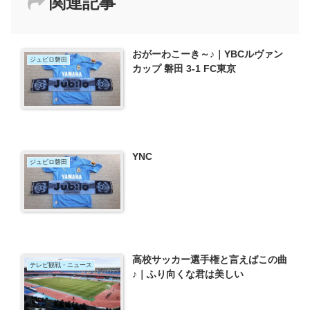
関連記事
おがーわこーき～♪｜YBCルヴァン
ジュビロ磐田
カップ 磐田 3-1 FC東京
YNC
ジュビロ磐田
高校サッカー選手権と言えばこの曲
テレビ観戦・ニュース
♪｜ふり向くな君は美しい