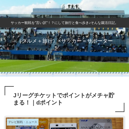
サッカー観戦を"言い訳"！？にして旅行と食べ歩き♪そんな蹴活日記。
（グルメ＋旅行）×サッカー＝サポーター
Jリーグチケットでポイントがメチャ貯
まる！｜dポイント
テレビ観戦・ニュース