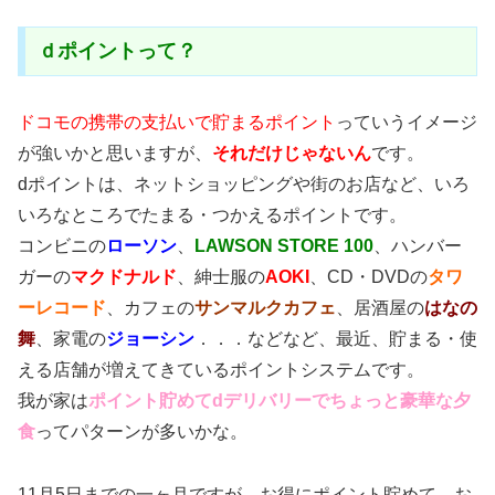
ｄポイントって？
ドコモの携帯の支払いで貯まるポイント
っていうイメージ
が強いかと思いますが、
それだけじゃないん
です。
dポイントは、ネットショッピングや街のお店など、いろ
いろなところでたまる・つかえるポイントです。
コンビニの
ローソン
、
LAWSON STORE 100
、ハンバー
ガーの
マクドナルド
、紳士服の
AOKI
、CD・DVDの
タワ
ーレコード
、カフェの
サンマルクカフェ
、居酒屋の
はなの
舞
、家電の
ジョーシン
．．．などなど、最近、貯まる・使
える店舗が増えてきているポイントシステムです。
我が家は
ポイント貯めてdデリバリーでちょっと豪華な夕
食
ってパターンが多いかな。
11月5日までの一ヶ月ですが、お得にポイント貯めて、お