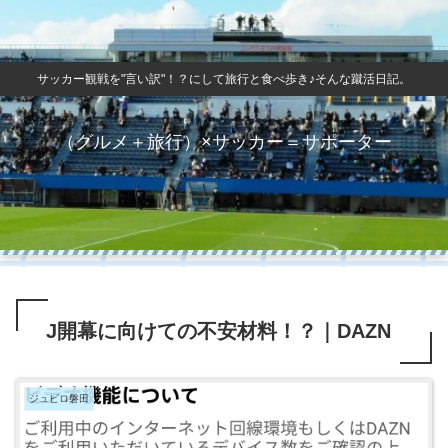
サッカー観戦を"言い訳"！？にして旅行と食べ歩き♪そんな蹴活日記。
（グルメ＋旅行）×サッカー＝サポーター
J開幕に向けての不安材料！？｜DAZN
ジュビロ磐田