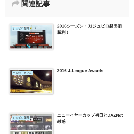
関連記事
2016シーズン・J1ジュビロ磐田初
ジュビロ磐田
勝利！
2016 J-League Awards
生観戦・オフ会
ニューイヤーカップ初日とDAZNの
ジュビロ磐田
雑感