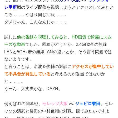
レ甲府
戦のライブ配信
を視聴しようとアクセスしてみたと
ころ．．．やはり同じ症状．．．
ダメじゃん、こんなんじゃ．．．
試しに
他の番組を視聴してみると、HD画質で綺麗にスム
ーズな動画
でした。回線がどうとか、2.4GHz帯の無線
LANと5GHz帯の無線LANの違いとか、そう言う問題では
ないようです。
と言うことは、名波＆俊輔の対談に
アクセスが集中してい
て不具合が発生している
と考えるのが妥当ではないか
と．．．。
うーん、大丈夫かな、DAZN。
例えばJ1の開幕戦、
セレッソ大阪
vs.
ジュビロ磐田
。セレ
ッソの清武と磐田の中村俊輔の対戦、観てみたいですよ