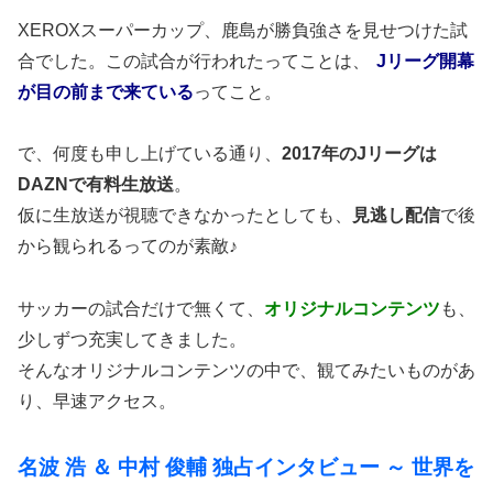
XEROXスーパーカップ、鹿島が勝負強さを見せつけた試
合でした。この試合が行われたってことは、
Jリーグ開幕
が目の前まで来ている
ってこと。
で、何度も申し上げている通り、
2017年のJリーグは
DAZNで有料生放送
。
仮に生放送が視聴できなかったとしても、
見逃し配信
で後
から観られるってのが素敵♪
サッカーの試合だけで無くて、
オリジナルコンテンツ
も、
少しずつ充実してきました。
そんなオリジナルコンテンツの中で、観てみたいものがあ
り、早速アクセス。
名波 浩 ＆ 中村 俊輔 独占インタビュー ～ 世界を