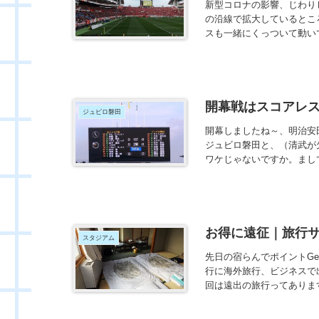
新型コロナの影響、じわり
の沿線で拡大しているとこ
スも一緒にくっついて動いて
開幕戦はスコアレスド
ジュビロ磐田
開幕しましたね～、明治安
ジュビロ磐田と、（清武が
ワケじゃないですか。まして
お得に遠征｜旅行
スタジアム
先日の宿らんでポイントG
行に海外旅行、ビジネスで
回は遠出の旅行ってあります