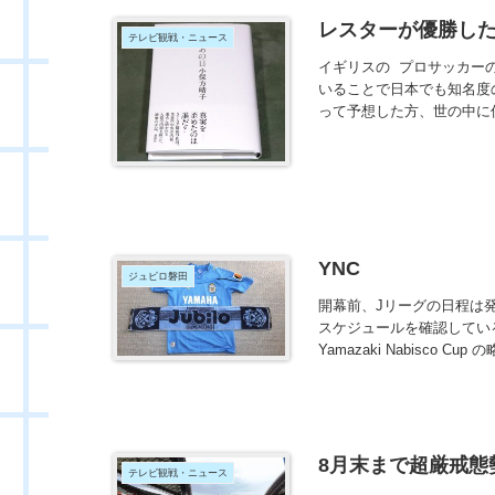
レスターが優勝し
テレビ観戦・ニュース
イギリスの プロサッカー
いることで日本でも知名度
って予想した方、世の中に何
YNC
ジュビロ磐田
開幕前、Jリーグの日程は
スケジュールを確認してい
Yamazaki Nabisco C
8月末まで超厳戒態
テレビ観戦・ニュース