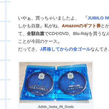
いやぁ、買っちゃいましたよ、
「JUBILO IW
しかも自腹。私がね、
Amazonのギフト券
と
て、
全額自腹
でCDやDVD、Blu-Rayを
ことが今回のケース。
だってさ、
J昇格してからの全ゴール
なんてさ
Jubilo_Iwata_All_Goals