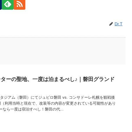
Dr.T
ターの聖地、一度は泊まるべし♪｜磐田グランド
ハスタジアム（磐田）にてジュビロ磐田 vs. コンサドーレ札幌を観戦後
用（利用当時と現在で、改装等の内容が変更されている可能性があり
なら一度は宿泊すべし！磐田の代...