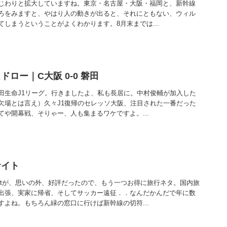
じわりと拡大していますね。東京・名古屋・大阪・福岡と、新幹線
ろをみますと、やはり人の動きが出ると、それにともない、ウィル
しまうということがよくわかります。8月末までは...
ロー｜C大阪 0-0 磐田
田生命J1リーグ。行きましたよ、私も長居に。中村俊輔が加入した
欠場とは言え）久々J1復帰のセレッソ大阪、注目された一番だった
や開幕戦、そりゃー、人も集まるワケですよ。...
サイト
etが、思いの外、好評だったので、もう一つお得に旅行ネタ。国内旅
出張、実家に帰省、そしてサッカー遠征．．なんだかんだで年に数
よね。もちろん緑の窓口に行けば新幹線の切符...