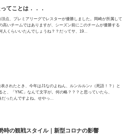
たってことは．．．
の頂点、プレミアリーグでレスターが優勝しました。岡崎が所属して
の高いチームではありますが、シーズン前にこのチームが優勝する
人くらいいたんでしょうね？？だってサ、19...
発表されたとき、今年はJ1なのよねん、ルンルルン♪（死語！？）と
ると、「YNC」なんて文字が。何の略？？？と思っていたら、
up の略だったんですよね。せやっ...
勢時の観戦スタイル｜新型コロナの影響