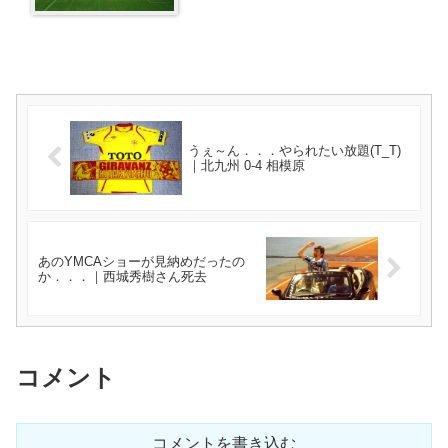
うぇ～ん．．．やられたい放題(T_T)
｜北九州 0-4 相模原
あのYMCAショーが見納めだったの
か．．．｜西城秀樹さん死去
コメント
コメントを書き込む