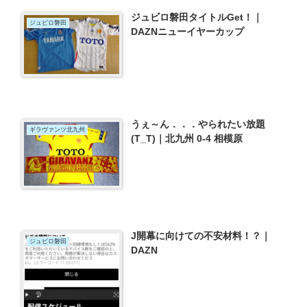
ジュビロ磐田タイトルGet！｜
ジュビロ磐田
DAZNニューイヤーカップ
うぇ～ん．．．やられたい放題
ギラヴァンツ北九州
(T_T)｜北九州 0-4 相模原
J開幕に向けての不安材料！？｜
ジュビロ磐田
DAZN