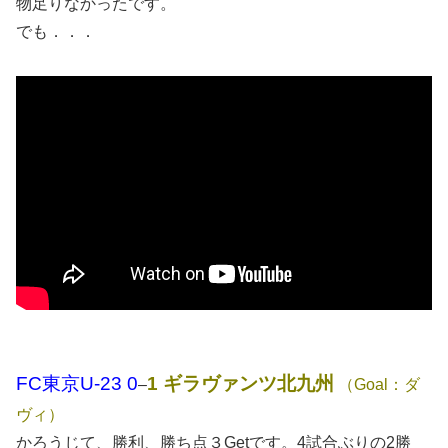
物足りなかったです。
でも．．．
FC東京U-23 0
1 ギラヴァンツ北九州
–
（Goal：ダ
ヴィ）
かろうじて、勝利、勝ち点３Getです。4試合ぶりの2勝