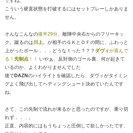
ですね。
こういう硬直状態を打破するにはセットプレーしかありま
せん。
そんなこんなの
後半29分
、敵陣中央右からのフリーキッ
ク。蹴るのは
川上
。が相手のＧＫとＤＦの間に、ふわっと
上がったボール．．．どうなｔった？？？
ダヴィ
が喜んで
る！
先制点
！！
いやぁ、反対側のゴール裏、何が起きて
いるのか、よくわかりませんでした
後で
DAZN
のハイライトを確認したら、ダヴィがタイミン
グよく飛び出してヘディングシュート決めていたんです
ね。
さて、この先制で流れが来るかと思ったのですが、乗り切
れず．．．。
正直、内容的にはもうちょっと圧倒して欲しかったです、