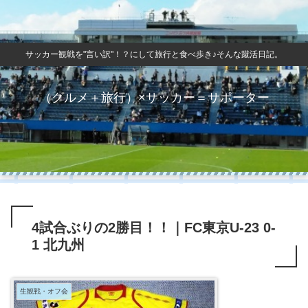
サッカー観戦を"言い訳"！？にして旅行と食べ歩き♪そんな蹴活日記。
（グルメ＋旅行）×サッカー＝サポーター
4試合ぶりの2勝目！！｜FC東京U-23 0-
1 北九州
生観戦・オフ会