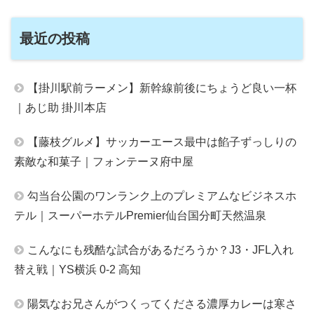
最近の投稿
【掛川駅前ラーメン】新幹線前後にちょうど良い一杯
｜あじ助 掛川本店
【藤枝グルメ】サッカーエース最中は餡子ずっしりの
素敵な和菓子｜フォンテーヌ府中屋
勾当台公園のワンランク上のプレミアムなビジネスホ
テル｜スーパーホテルPremier仙台国分町天然温泉
こんなにも残酷な試合があるだろうか？J3・JFL入れ
替え戦｜YS横浜 0-2 高知
陽気なお兄さんがつくってくださる濃厚カレーは寒さ