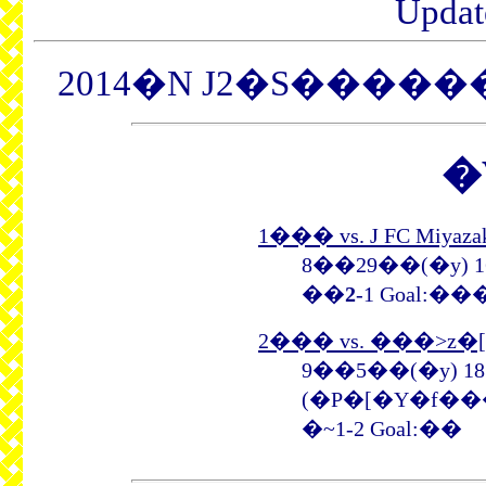
Update
2014�N J2�S�����
�
1��� vs. J FC Miyaza
8��29��(�y) 1
��
2
-1 Goal:�
2��� vs. ���˃z
9��5��(�y) 18
(�P�[�Y�f�
�~1-2 Goal:��