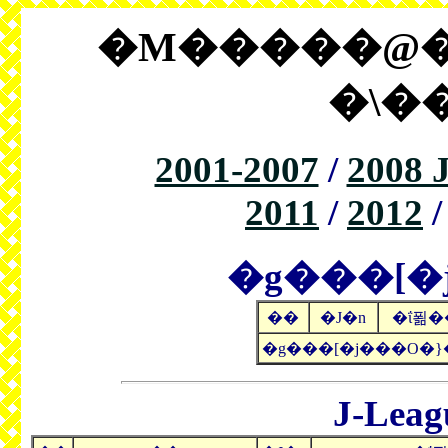
�M�����@��
�\�
2001-2007
/
2008 
2011
/
2012
�g���[�
��
�J�n
�ΐ푊�
�g���[�j���O�}
J-Leag