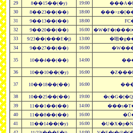
29
19:00
8��15��(�y)
���A�b
30
18:00
8��23��(��)
���˃z�[�
31
18:00
9��13��(��)
FC
32
16:00
9��20��(��)
�W�F�t���i
33
13:00
9/23��(���E�j)
�啪�g��
34
16:00
9��27��(��)
�W���
35
14:00
10��4��(��)
���
36
16:00
10��10��(�y)
�Z���
37
16:00
10��18��(��)
���
38
19:00
10��25��(��)
�c�G�[�
39
14:00
11��1��(��)
���s�T�
40
16:00
11��8��(��)
�Ȗ
41
16:00
11��14��(�y)
�U�X�p�N
42
14:00
11/23(���E�j)
V�E�t�@�