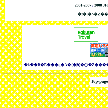
2001-2007
/
2008 JF
�f�[�^�Z��
�k��B�E���q�A�{�闤�㋣�Z����ӂ
Top-page