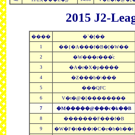
2015 J2-Lea
����
�`�[��
1
��{�A���f�B�[�W��
2
�W���r���֓c
3
�A�r�X�p����
4
�Z���b�\���
5
���QFC
6
V�t�@�[��������
7
�M�����@���c�k��B
8
�������F���f�B
9
�W�F�t���i�C�e�b�h��t