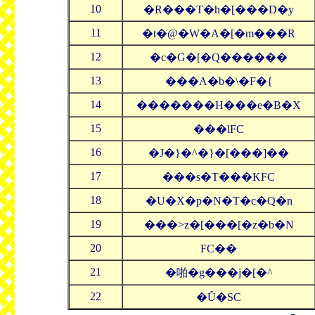
10
�R���T�h�[���D�y
11
�t�@�W�A�[�m���R
12
�c�G�[�Q������
13
���A�b�\�F�{
14
�������H���e�B�X
15
���lFC
16
�J�}�^�}�[���]��
17
���s�T���KFC
18
�U�X�p�N�T�c�Q�n
19
���˃z�[���[�z�b�N
20
FC��
21
�啪�g���j�[�^
22
�Ȗ�SC