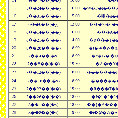
14
16:00
5��17��(��)
���
15
16:00
5��24��(��)
�W�F�t���i
16
15:00
5��31��(��)
�啪�g��
17
13:00
6��6��(�y)
���˃z�[�
18
16:00
6��14��(��)
���A�b
19
14:00
6��21��(��)
�R���T�h
20
18:00
6��28��(��)
�t�@�W�A
21
18:00
7��4��(�y)
�c�G�[�
22
19:30
7��8��(��)
�A�r�X
23
18:00
7��12��(��)
�������H
24
18:00
7��18��(�y)
�������
25
19:00
7��22��(��)
�R���T�h
26
18:00
7��26��(��)
�J�}�^�}
27
18:00
8��1��(�y)
��{�A���
28
19:00
8��8��(�y)
�t�@�W�A