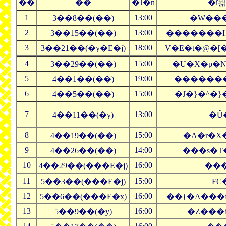
��
��
�J�n
�ΐ
1
13:00
3��8��(��)
�W���
2
13:00
3��15��(��)
�������H
3
18:00
3��21��(�y�E�j)
V�E�t�@�
4
15:00
3��29��(��)
�U�X�p�N
5
19:00
4��1��(��)
�������
6
15:00
4��5��(��)
�J�}�^�}
7
13:00
4��11��(�y)
�Ȗ
8
15:00
4��19��(��)
�A�r�X
9
14:00
4��26��(��)
���s�T�
10
16:00
4��29��(���E�j)
���
11
15:00
5��3��(���E�j)
FC
12
16:00
5��6��(���E�x)
��{�A���
13
16:00
5��9��(�y)
�Z���