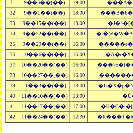
31
9��5��(��)
19:00
���A�b
32
9��1��(��)
18:00
���B�b�
33
9��15��(��)
18:00
�J�^�[
34
9��22��(��)
13:00
�t�@�W�A
35
9��29��(��)
16:00
�����e�f
36
10��6��(��)
16:00
�A�r�X
37
10��20��(��)
16:00
���˃z�[�
38
10��27��(��)
16:00
�������
39
11��3��(��)
13:00
�U�X�p�N
40
11��10��(��)
13:00
�Ȗ
41
11��17��(��)
17:00
�K�C�i�
42
11��24��(��)
12:30
�R���T�h