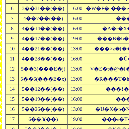
6
3��31��(��)
16:00
�W�F�t���i
7
4��7��(��)
16:00
���
8
4��14��(��)
16:00
�A�r�X
9
4��17��(��)
19:00
���B�b�
10
4��21��(��)
13:00
���˃z�[�
11
4��28��(��)
16:00
�Ȗ
12
5��3(���E�j)
13:00
V�E�t�@�
13
5��6(���E�x)
13:00
�R���T�h
14
5��12��(��)
13:00
���{�R
15
5��19��(��)
16:00
���l
16
5��26��(��)
13:00
�U�X�p�N
17
6��3(��)
19:00
���s�T�