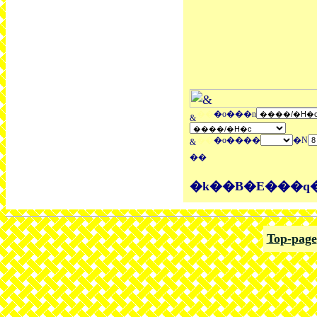
��
�o���n
��
�o����
�N
��
�k��B�E���q�A
Top-page