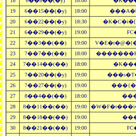
18
6��8��(�y)
18:00
�K��
19
6��15��(�y)
18:00
���A�b
20
6��22��(�y)
18:30
�K�C�i�
21
6��29��(�y)
19:00
FC
22
7��3��(��)
19:00
V�E�t�@�
23
7��7��(��)
18:00
�������H
24
7��14��(��)
18:00
�K��
25
7��20��(�y)
19:00
���s�T�
26
7��27��(�y)
19:00
���{�R
27
8��4��(��)
18:00
���l
28
8��11��(��)
19:00
�W�F�t���i
29
8��18��(��)
19:00
���
30
8��21��(��)
19:00
FC