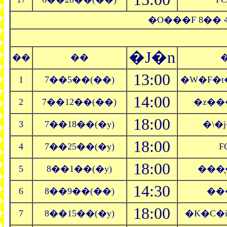
�O���F 8�� 
�J�n
��
��
13:00
1
7��5��(��)
�W�F�t
14:00
2
7��12��(��)
�z��
18:00
3
7��18��(�y)
�\�
18:00
4
7��25��(�y)
F
18:00
5
8��1��(�y)
���
14:30
6
8��9��(��)
��
18:00
7
8��15��(�y)
�K�C�