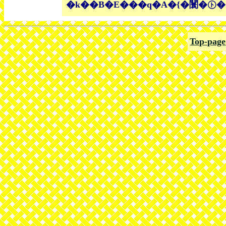
�k��B�E���q�A�{�闤�㋣�Z��
Top-page