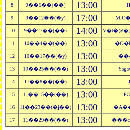
13:00
8
9��6��(��)
H
17:00
9
9��12��(�y)
MIO
14:00
10
9��27��(��)
V�t�@
13:00
11
10��4��(��)
�O�
13:00
12
10��17��(�y)
��
13:00
13
10��25��(��)
Saga
13:00
14
11��8��(��)
13:00
15
11��15��(��)
F
13:00
16
11��23��(�j��)
�A�
13:00
17
11��29��(��)
���c