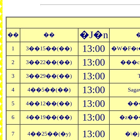
�J�n
��
��
13:00
1
3��15��(��)
�W�F�t
13:00
2
3��22��(��)
���c
13:00
3
3��29��(��)
13:00
4
4��5��(��)
Saga
13:00
5
4��12��(��)
��
13:00
6
4��19��(��)
�z��
13:00
7
4��25��(�y)
�\�