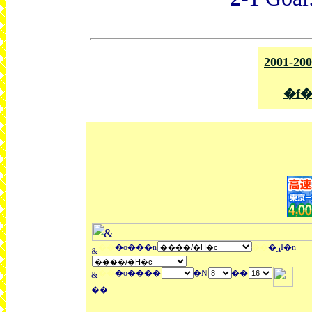
2001-20
�f�
��
�o���n
��
�ړI�n
��
�o����
�N
��
��