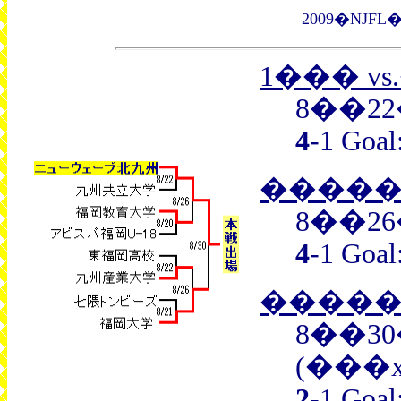
2009�NJF
1��� v
8��22
4
-1 G
�����
8��26
4
-1 G
�����
8��30
(���
2
-1 Go