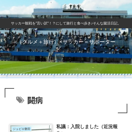
サッカー観戦を"言い訳"！？にして旅行と食べ歩き♪そんな蹴活日記。
（グルメ＋旅行）×サッカー＝サポーター
闘病
私議：入院しました（近況報
ジュビロ磐田