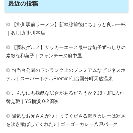
最近の投稿
【掛川駅前ラーメン】新幹線前後にちょうど良い一杯
｜あじ助 掛川本店
【藤枝グルメ】サッカーエース最中は餡子ずっしりの
素敵な和菓子｜フォンテーヌ府中屋
勾当台公園のワンランク上のプレミアムなビジネスホ
テル｜スーパーホテルPremier仙台国分町天然温泉
こんなにも残酷な試合があるだろうか？J3・JFL入れ
替え戦｜YS横浜 0-2 高知
陽気なお兄さんがつくってくださる濃厚カレーは寒さ
を吹き飛ばしてくれた♪｜ゴーゴーカレー八戸パーク