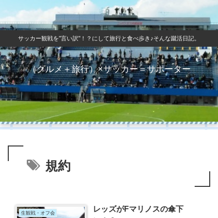
サッカー観戦を"言い訳"！？にして旅行と食べ歩き♪そんな蹴活日記。
（グルメ＋旅行）×サッカー＝サポーター
規約
レッズがFマリノスの傘下
生観戦・オフ会