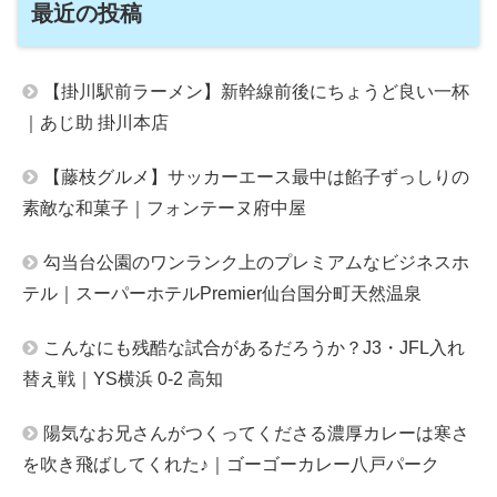
最近の投稿
【掛川駅前ラーメン】新幹線前後にちょうど良い一杯
｜あじ助 掛川本店
【藤枝グルメ】サッカーエース最中は餡子ずっしりの
素敵な和菓子｜フォンテーヌ府中屋
勾当台公園のワンランク上のプレミアムなビジネスホ
テル｜スーパーホテルPremier仙台国分町天然温泉
こんなにも残酷な試合があるだろうか？J3・JFL入れ
替え戦｜YS横浜 0-2 高知
陽気なお兄さんがつくってくださる濃厚カレーは寒さ
を吹き飛ばしてくれた♪｜ゴーゴーカレー八戸パーク