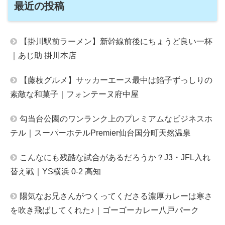
最近の投稿
【掛川駅前ラーメン】新幹線前後にちょうど良い一杯
｜あじ助 掛川本店
【藤枝グルメ】サッカーエース最中は餡子ずっしりの
素敵な和菓子｜フォンテーヌ府中屋
勾当台公園のワンランク上のプレミアムなビジネスホ
テル｜スーパーホテルPremier仙台国分町天然温泉
こんなにも残酷な試合があるだろうか？J3・JFL入れ
替え戦｜YS横浜 0-2 高知
陽気なお兄さんがつくってくださる濃厚カレーは寒さ
を吹き飛ばしてくれた♪｜ゴーゴーカレー八戸パーク