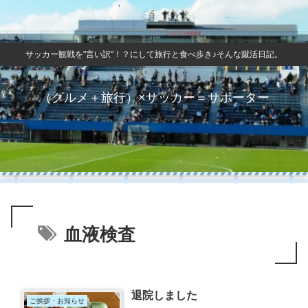
サッカー観戦を"言い訳"！？にして旅行と食べ歩き♪そんな蹴活日記。
（グルメ＋旅行）×サッカー＝サポーター
血液検査
退院しました
ご挨拶・お知らせ