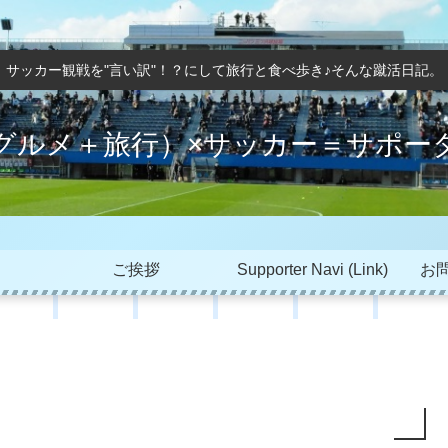
サッカー観戦を"言い訳"！？にして旅行と食べ歩き♪そんな蹴活日記。
グルメ＋旅行）×サッカー＝サポー
ご挨拶
Supporter Navi (Link)
お問