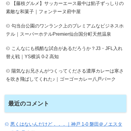
【藤枝グルメ】サッカーエース最中は餡子ずっしりの
素敵な和菓子｜フォンテーヌ府中屋
勾当台公園のワンランク上のプレミアムなビジネスホ
テル｜スーパーホテルPremier仙台国分町天然温泉
こんなにも残酷な試合があるだろうか？J3・JFL入れ
替え戦｜YS横浜 0-2 高知
陽気なお兄さんがつくってくださる濃厚カレーは寒さ
を吹き飛ばしてくれた♪｜ゴーゴーカレー八戸パーク
最近のコメント
悪くはないんだけど．．．｜神戸 1-0 磐田＠ノエスタ