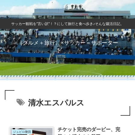
サッカー観戦を"言い訳"！？にして旅行と食べ歩き♪そんな蹴活日記。
（グルメ＋旅行）×サッカー＝サポーター
清水エスパルス
チケット完売のダービー、完
ジュビロ磐田