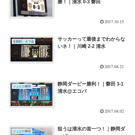
勝！｜清水 0-3 磐田
2017.10.15
サッカーって最後までわからな
生観戦・オフ会
いネ！｜川崎 2-2 清水
2017.04.21
静岡ダービー勝利！｜磐田 3-1
ジュビロ磐田
清水@エコパ
2017.04.02
狙うは清水の首一つ！｜静岡ダ
ジュビロ磐田