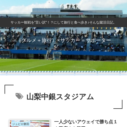
サッカー観戦を"言い訳"！？にして旅行と食べ歩き♪そんな蹴活日記。
（グルメ＋旅行）×サッカー＝サポーター
山梨中銀スタジアム
一人少ないアウェイで勝ち点１
ジュビロ磐田