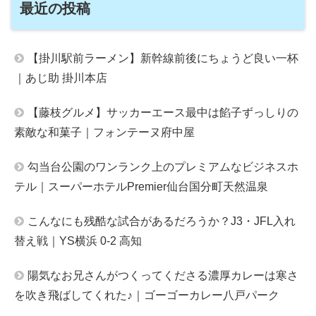
最近の投稿
【掛川駅前ラーメン】新幹線前後にちょうど良い一杯
｜あじ助 掛川本店
【藤枝グルメ】サッカーエース最中は餡子ずっしりの
素敵な和菓子｜フォンテーヌ府中屋
勾当台公園のワンランク上のプレミアムなビジネスホ
テル｜スーパーホテルPremier仙台国分町天然温泉
こんなにも残酷な試合があるだろうか？J3・JFL入れ
替え戦｜YS横浜 0-2 高知
陽気なお兄さんがつくってくださる濃厚カレーは寒さ
を吹き飛ばしてくれた♪｜ゴーゴーカレー八戸パーク