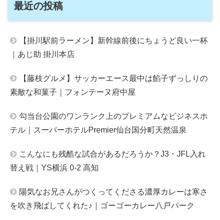
最近の投稿
【掛川駅前ラーメン】新幹線前後にちょうど良い一杯
｜あじ助 掛川本店
【藤枝グルメ】サッカーエース最中は餡子ずっしりの
素敵な和菓子｜フォンテーヌ府中屋
勾当台公園のワンランク上のプレミアムなビジネスホ
テル｜スーパーホテルPremier仙台国分町天然温泉
こんなにも残酷な試合があるだろうか？J3・JFL入れ
替え戦｜YS横浜 0-2 高知
陽気なお兄さんがつくってくださる濃厚カレーは寒さ
を吹き飛ばしてくれた♪｜ゴーゴーカレー八戸パーク