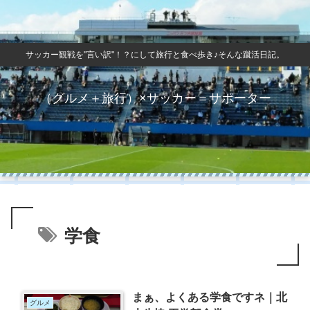
サッカー観戦を"言い訳"！？にして旅行と食べ歩き♪そんな蹴活日記。
（グルメ＋旅行）×サッカー＝サポーター
学食
まぁ、よくある学食ですネ｜北
グルメ