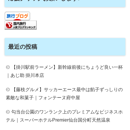
最近の投稿
【掛川駅前ラーメン】新幹線前後にちょうど良い一杯
｜あじ助 掛川本店
【藤枝グルメ】サッカーエース最中は餡子ずっしりの
素敵な和菓子｜フォンテーヌ府中屋
勾当台公園のワンランク上のプレミアムなビジネスホ
テル｜スーパーホテルPremier仙台国分町天然温泉