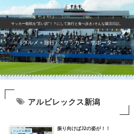
サッカー観戦を"言い訳"！？にして旅行と食べ歩き♪そんな蹴活日記。
（グルメ＋旅行）×サッカー＝サポーター
アルビレックス新潟
振り向けばJ2の姿が！！
ジュビロ磐田