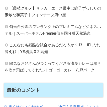
【藤枝グルメ】サッカーエース最中は餡子ずっしりの
素敵な和菓子｜フォンテーヌ府中屋
勾当台公園のワンランク上のプレミアムなビジネスホ
テル｜スーパーホテルPremier仙台国分町天然温泉
こんなにも残酷な試合があるだろうか？J3・JFL入れ
替え戦｜YS横浜 0-2 高知
陽気なお兄さんがつくってくださる濃厚カレーは寒さ
を吹き飛ばしてくれた♪｜ゴーゴーカレー八戸パーク
最近のコメント
悪くはないんだけど．．．｜神戸 1-0 磐田＠ノエスタ