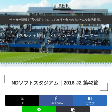
サッカー観戦を"言い訳"！？にして旅行と食べ歩き♪そんな蹴活日記。
（グルメ＋旅行）×サッカー＝サポーター
NDソフトスタジアム｜2016 J2 第42節
X
Facebook
はてブ