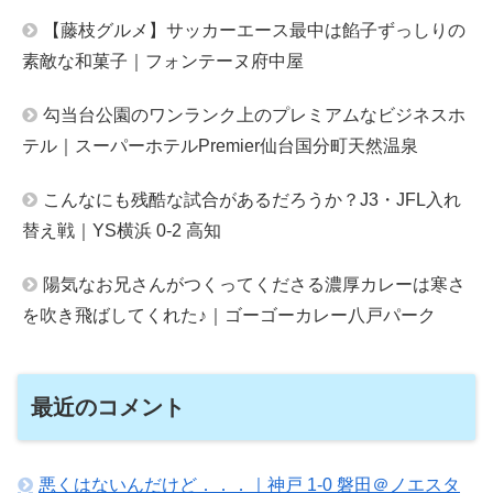
【藤枝グルメ】サッカーエース最中は餡子ずっしりの
素敵な和菓子｜フォンテーヌ府中屋
勾当台公園のワンランク上のプレミアムなビジネスホ
テル｜スーパーホテルPremier仙台国分町天然温泉
こんなにも残酷な試合があるだろうか？J3・JFL入れ
替え戦｜YS横浜 0-2 高知
陽気なお兄さんがつくってくださる濃厚カレーは寒さ
を吹き飛ばしてくれた♪｜ゴーゴーカレー八戸パーク
最近のコメント
悪くはないんだけど．．．｜神戸 1-0 磐田＠ノエスタ