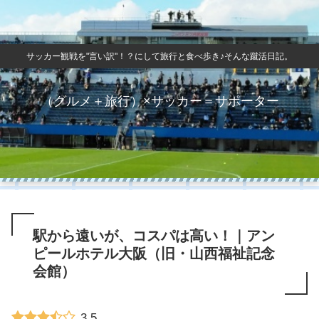
サッカー観戦を"言い訳"！？にして旅行と食べ歩き♪そんな蹴活日記。
（グルメ＋旅行）×サッカー＝サポーター
駅から遠いが、コスパは高い！｜アン
ピールホテル大阪（旧・山西福祉記念
会館）
3.5