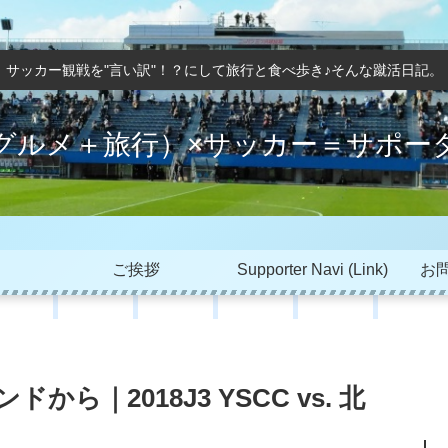
サッカー観戦を"言い訳"！？にして旅行と食べ歩き♪そんな蹴活日記。
グルメ＋旅行）×サッカー＝サポー
ご挨拶
Supporter Navi (Link)
お問
ら｜2018J3 YSCC vs. 北