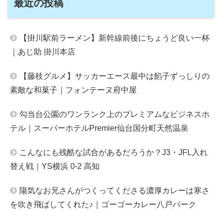
最近の投稿
【掛川駅前ラーメン】新幹線前後にちょうど良い一杯
｜あじ助 掛川本店
【藤枝グルメ】サッカーエース最中は餡子ずっしりの
素敵な和菓子｜フォンテーヌ府中屋
勾当台公園のワンランク上のプレミアムなビジネスホ
テル｜スーパーホテルPremier仙台国分町天然温泉
こんなにも残酷な試合があるだろうか？J3・JFL入れ
替え戦｜YS横浜 0-2 高知
陽気なお兄さんがつくってくださる濃厚カレーは寒さ
を吹き飛ばしてくれた♪｜ゴーゴーカレー八戸パーク