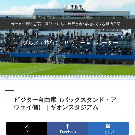
サッカー観戦を"言い訳"！？にして旅行と食べ歩き♪そんな蹴活日記。
（グルメ＋旅行）×サッカー＝サポーター
ビジター自由席（バックスタンド・ア
ウェイ側）｜ギオンスタジアム
X
Facebook
はてブ