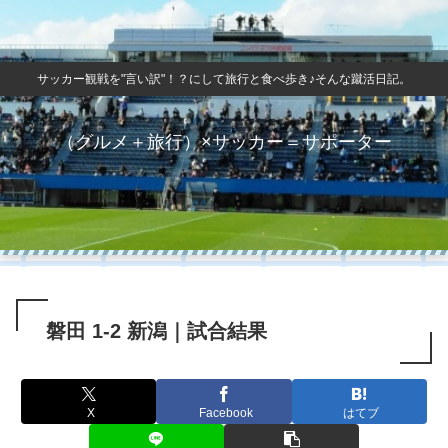
サッカー観戦を"言い訳"！？にして旅行と食べ歩き♪そんな蹴活日記。
（グルメ＋旅行）×サッカー＝サポーター
磐田 1-2 新潟｜試合結果
X
Facebook
はてブ