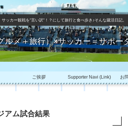
サッカー観戦を"言い訳"！？にして旅行と食べ歩き♪そんな蹴活日記。
グルメ＋旅行）×サッカー＝サポー
ご挨拶
Supporter Navi (Link)
お問
タジアム試合結果