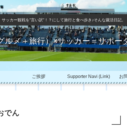
サッカー観戦を"言い訳"！？にして旅行と食べ歩き♪そんな蹴活日記。
グルメ＋旅行）×サッカー＝サポー
ご挨拶
Supporter Navi (Link)
お問
かおでん