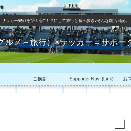
サッカー観戦を"言い訳"！？にして旅行と食べ歩き♪そんな蹴活日記。
グルメ＋旅行）×サッカー＝サポー
ご挨拶
Supporter Navi (Link)
お問