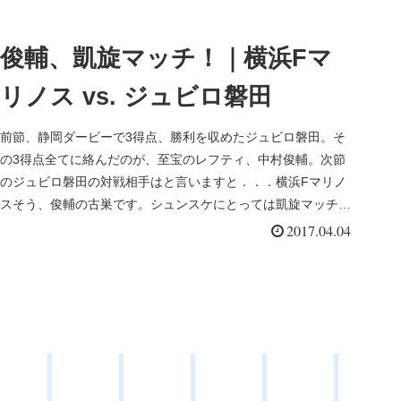
俊輔、凱旋マッチ！｜横浜Fマ
リノス vs. ジュビロ磐田
前節、静岡ダービーで3得点、勝利を収めたジュビロ磐田。そ
の3得点全てに絡んだのが、至宝のレフティ、中村俊輔。次節
のジュビロ磐田の対戦相手はと言いますと．．．横浜Fマリノ
スそう、俊輔の古巣です。シュンスケにとっては凱旋マッチと
なりますね。そん...
2017.04.04