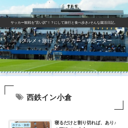
サッカー観戦を"言い訳"！？にして旅行と食べ歩き♪そんな蹴活日記。
（グルメ＋旅行）×サッカー＝サポーター
西鉄イン小倉
寝るだけと割り切れば、あり♪
ホテル・旅館