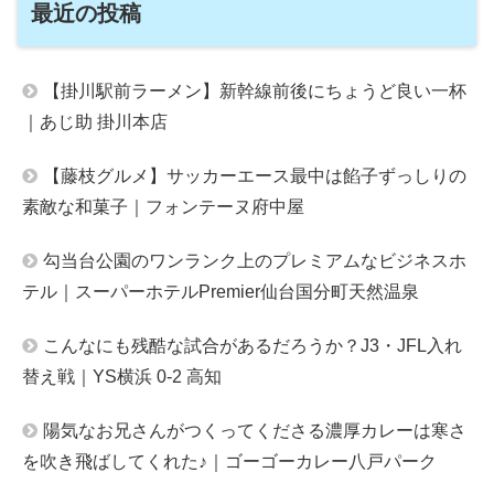
最近の投稿
【掛川駅前ラーメン】新幹線前後にちょうど良い一杯
｜あじ助 掛川本店
【藤枝グルメ】サッカーエース最中は餡子ずっしりの
素敵な和菓子｜フォンテーヌ府中屋
勾当台公園のワンランク上のプレミアムなビジネスホ
テル｜スーパーホテルPremier仙台国分町天然温泉
こんなにも残酷な試合があるだろうか？J3・JFL入れ
替え戦｜YS横浜 0-2 高知
陽気なお兄さんがつくってくださる濃厚カレーは寒さ
を吹き飛ばしてくれた♪｜ゴーゴーカレー八戸パーク