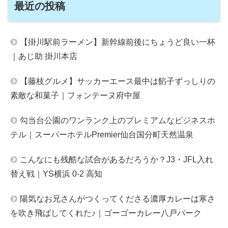
最近の投稿
【掛川駅前ラーメン】新幹線前後にちょうど良い一杯
｜あじ助 掛川本店
【藤枝グルメ】サッカーエース最中は餡子ずっしりの
素敵な和菓子｜フォンテーヌ府中屋
勾当台公園のワンランク上のプレミアムなビジネスホ
テル｜スーパーホテルPremier仙台国分町天然温泉
こんなにも残酷な試合があるだろうか？J3・JFL入れ
替え戦｜YS横浜 0-2 高知
陽気なお兄さんがつくってくださる濃厚カレーは寒さ
を吹き飛ばしてくれた♪｜ゴーゴーカレー八戸パーク