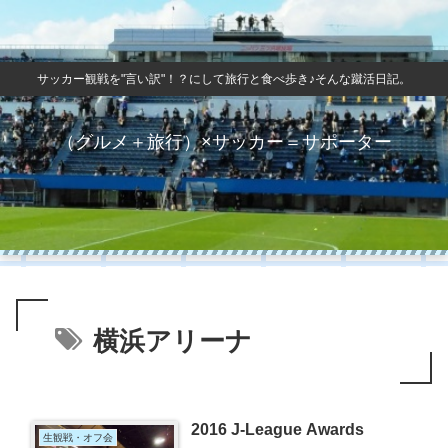
サッカー観戦を"言い訳"！？にして旅行と食べ歩き♪そんな蹴活日記。
（グルメ＋旅行）×サッカー＝サポーター
横浜アリーナ
2016 J-League Awards
生観戦・オフ会