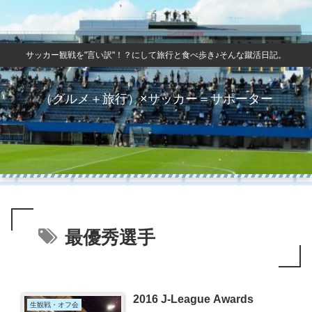
サッカー観戦を"言い訳"！？にして旅行と食べ歩き♪そんな蹴活日記。
（グルメ＋旅行）×サッカー＝サポーター
最優秀選手
2016 J-League Awards
生観戦・オフ会