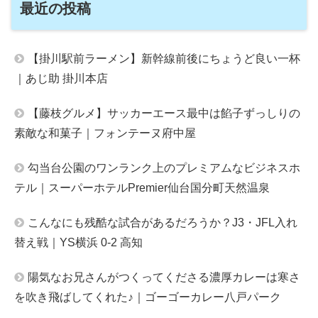
最近の投稿
【掛川駅前ラーメン】新幹線前後にちょうど良い一杯
｜あじ助 掛川本店
【藤枝グルメ】サッカーエース最中は餡子ずっしりの
素敵な和菓子｜フォンテーヌ府中屋
勾当台公園のワンランク上のプレミアムなビジネスホ
テル｜スーパーホテルPremier仙台国分町天然温泉
こんなにも残酷な試合があるだろうか？J3・JFL入れ
替え戦｜YS横浜 0-2 高知
陽気なお兄さんがつくってくださる濃厚カレーは寒さ
を吹き飛ばしてくれた♪｜ゴーゴーカレー八戸パーク