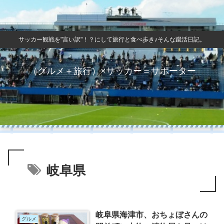
サッカー観戦を"言い訳"！？にして旅行と食べ歩き♪そんな蹴活日記。
（グルメ＋旅行）×サッカー＝サポーター
岐阜県
岐阜県海津市、おちょぼさんの
グルメ