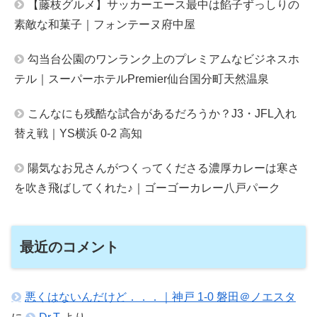
【藤枝グルメ】サッカーエース最中は餡子ずっしりの
素敵な和菓子｜フォンテーヌ府中屋
勾当台公園のワンランク上のプレミアムなビジネスホ
テル｜スーパーホテルPremier仙台国分町天然温泉
こんなにも残酷な試合があるだろうか？J3・JFL入れ
替え戦｜YS横浜 0-2 高知
陽気なお兄さんがつくってくださる濃厚カレーは寒さ
を吹き飛ばしてくれた♪｜ゴーゴーカレー八戸パーク
最近のコメント
悪くはないんだけど．．．｜神戸 1-0 磐田＠ノエスタ