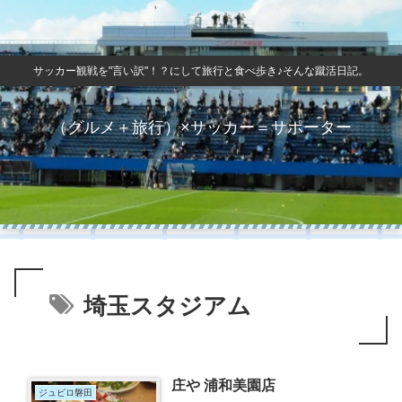
サッカー観戦を"言い訳"！？にして旅行と食べ歩き♪そんな蹴活日記。
（グルメ＋旅行）×サッカー＝サポーター
埼玉スタジアム
庄や 浦和美園店
ジュビロ磐田