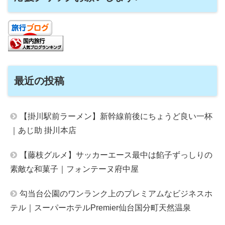
最近の投稿
【掛川駅前ラーメン】新幹線前後にちょうど良い一杯
｜あじ助 掛川本店
【藤枝グルメ】サッカーエース最中は餡子ずっしりの
素敵な和菓子｜フォンテーヌ府中屋
勾当台公園のワンランク上のプレミアムなビジネスホ
テル｜スーパーホテルPremier仙台国分町天然温泉