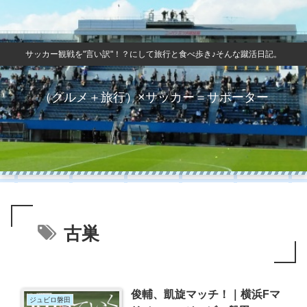
サッカー観戦を"言い訳"！？にして旅行と食べ歩き♪そんな蹴活日記。
（グルメ＋旅行）×サッカー＝サポーター
古巣
俊輔、凱旋マッチ！｜横浜Fマ
ジュビロ磐田