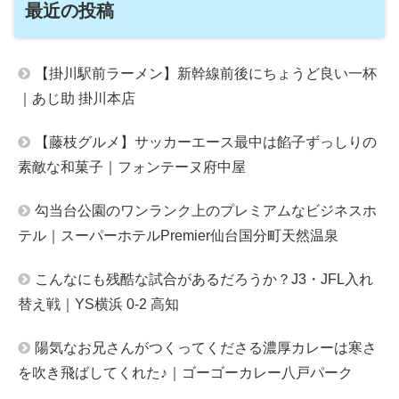
最近の投稿
【掛川駅前ラーメン】新幹線前後にちょうど良い一杯
｜あじ助 掛川本店
【藤枝グルメ】サッカーエース最中は餡子ずっしりの
素敵な和菓子｜フォンテーヌ府中屋
勾当台公園のワンランク上のプレミアムなビジネスホ
テル｜スーパーホテルPremier仙台国分町天然温泉
こんなにも残酷な試合があるだろうか？J3・JFL入れ
替え戦｜YS横浜 0-2 高知
陽気なお兄さんがつくってくださる濃厚カレーは寒さ
を吹き飛ばしてくれた♪｜ゴーゴーカレー八戸パーク