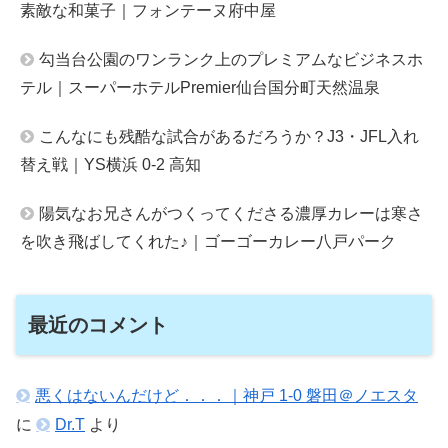
素敵な和菓子｜フォンテーヌ府中屋
勾当台公園のワンランク上のプレミアムなビジネスホ
テル｜スーパーホテルPremier仙台国分町天然温泉
こんなにも残酷な試合があるだろうか？J3・JFL入れ
替え戦｜YS横浜 0-2 高知
陽気なお兄さんがつくってくださる濃厚カレーは寒さ
を吹き飛ばしてくれた♪｜ゴーゴーカレー八戸パーク
最近のコメント
悪くはないんだけど．．．｜神戸 1-0 磐田＠ノエスタ
に
Dr.T
より