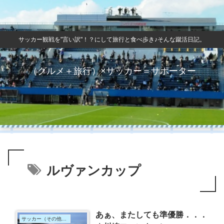
サッカー観戦を"言い訳"！？にして旅行と食べ歩き♪そんな蹴活日記。
（グルメ＋旅行）×サッカー＝サポーター
ルヴァンカップ
あぁ、またしても準優勝．．．
サッカー（その他国内）