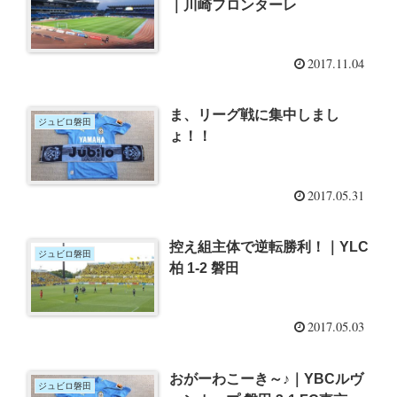
｜川崎フロンターレ
2017.11.04
ま、リーグ戦に集中しまし
ジュビロ磐田
ょ！！
2017.05.31
控え組主体で逆転勝利！｜YLC
ジュビロ磐田
柏 1-2 磐田
2017.05.03
おがーわこーき～♪｜YBCルヴ
ジュビロ磐田