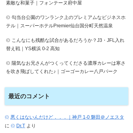
素敵な和菓子｜フォンテーヌ府中屋
勾当台公園のワンランク上のプレミアムなビジネスホ
テル｜スーパーホテルPremier仙台国分町天然温泉
こんなにも残酷な試合があるだろうか？J3・JFL入れ
替え戦｜YS横浜 0-2 高知
陽気なお兄さんがつくってくださる濃厚カレーは寒さ
を吹き飛ばしてくれた♪｜ゴーゴーカレー八戸パーク
最近のコメント
悪くはないんだけど．．．｜神戸 1-0 磐田＠ノエスタ
に
Dr.T
より