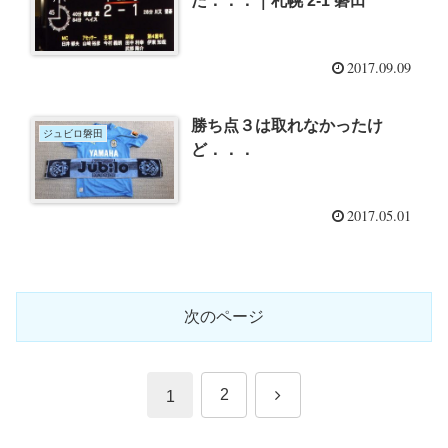
た．．．｜札幌 2-1 磐田
2017.09.09
勝ち点３は取れなかったけ
ジュビロ磐田
ど．．．
2017.05.01
次のページ
次
2
1
へ