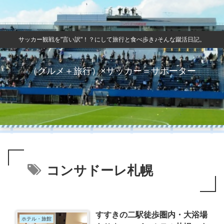
サッカー観戦を"言い訳"！？にして旅行と食べ歩き♪そんな蹴活日記。
（グルメ＋旅行）×サッカー＝サポーター
コンサドーレ札幌
すすきの二駅徒歩圏内・大浴場
ホテル・旅館