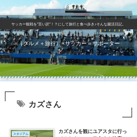
サッカー観戦を"言い訳"！？にして旅行と食べ歩き♪そんな蹴活日記。
（グルメ＋旅行）×サッカー＝サポーター
カズさん
カズさんを観にユアスタに行っ
スタジアム