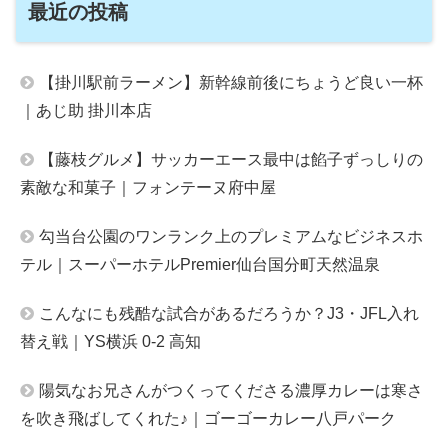
最近の投稿
【掛川駅前ラーメン】新幹線前後にちょうど良い一杯
｜あじ助 掛川本店
【藤枝グルメ】サッカーエース最中は餡子ずっしりの
素敵な和菓子｜フォンテーヌ府中屋
勾当台公園のワンランク上のプレミアムなビジネスホ
テル｜スーパーホテルPremier仙台国分町天然温泉
こんなにも残酷な試合があるだろうか？J3・JFL入れ
替え戦｜YS横浜 0-2 高知
陽気なお兄さんがつくってくださる濃厚カレーは寒さ
を吹き飛ばしてくれた♪｜ゴーゴーカレー八戸パーク