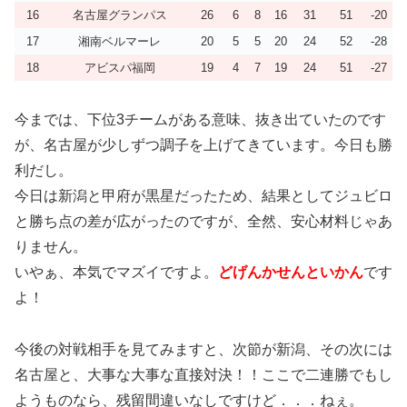
16
名古屋グランパス
26
6
8
16
31
51
-20
17
湘南ベルマーレ
20
5
5
20
24
52
-28
18
アビスパ福岡
19
4
7
19
24
51
-27
今までは、下位3チームがある意味、抜き出ていたのです
が、名古屋が少しずつ調子を上げてきています。今日も勝
利だし。
今日は新潟と甲府が黒星だったため、結果としてジュビロ
と勝ち点の差が広がったのですが、全然、安心材料じゃあ
りません。
いやぁ、本気でマズイですよ。
どげんかせんといかん
です
よ！
今後の対戦相手を見てみますと、次節が新潟、その次には
名古屋と、大事な大事な直接対決！！ここで二連勝でもし
ようものなら、残留間違いなしですけど．．．ねぇ。