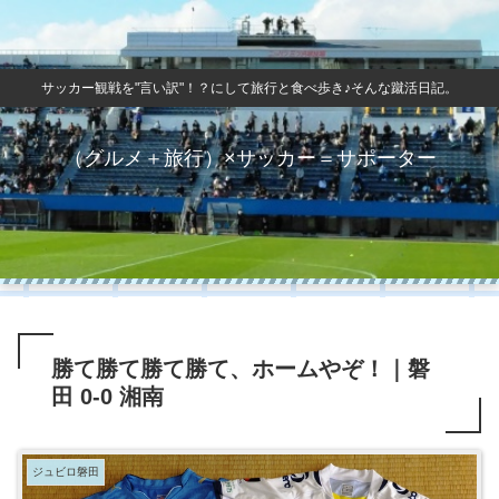
サッカー観戦を"言い訳"！？にして旅行と食べ歩き♪そんな蹴活日記。
（グルメ＋旅行）×サッカー＝サポーター
勝て勝て勝て勝て、ホームやぞ！｜磐
田 0-0 湘南
ジュビロ磐田