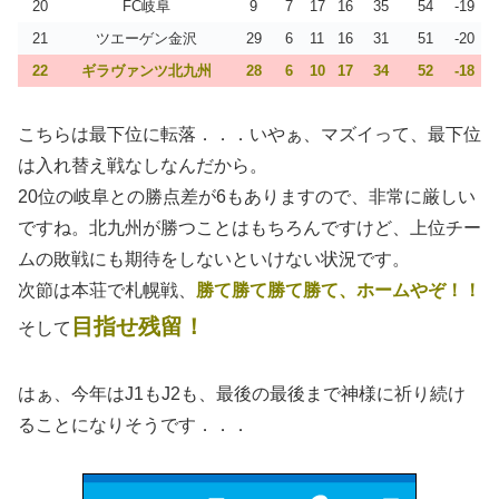
20
FC岐阜
9
7
17
16
35
54
-19
21
ツエーゲン金沢
29
6
11
16
31
51
-20
22
ギラヴァンツ北九州
28
6
10
17
34
52
-18
こちらは最下位に転落．．．いやぁ、マズイって、最下位
は入れ替え戦なしなんだから。
20位の岐阜との勝点差が6もありますので、非常に厳しい
ですね。北九州が勝つことはもちろんですけど、上位チー
ムの敗戦にも期待をしないといけない状況です。
次節は本荘で札幌戦、
勝て勝て勝て勝て、ホームやぞ！！
目指せ残留！
そして
はぁ、今年はJ1もJ2も、最後の最後まで神様に祈り続け
ることになりそうです．．．