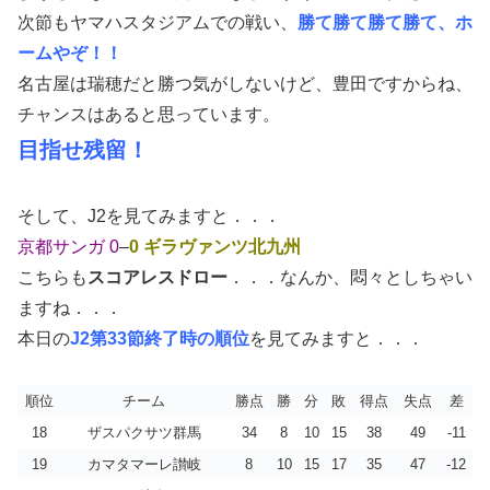
次節もヤマハスタジアムでの戦い、
勝て勝て勝て勝て、ホ
ームやぞ！！
名古屋は瑞穂だと勝つ気がしないけど、豊田ですからね、
チャンスはあると思っています。
目指せ残留！
そして、J2を見てみますと．．．
京都サンガ 0
–
0 ギラヴァンツ北九州
こちらも
スコアレスドロー
．．．なんか、悶々としちゃい
ますね．．．
本日の
J2第33節終了時の順位
を見てみますと．．．
順位
チーム
勝点
勝
分
敗
得点
失点
差
18
ザスパクサツ群馬
34
8
10
15
38
49
-11
19
カマタマーレ讃岐
8
10
15
17
35
47
-12