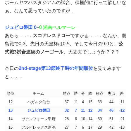
ホームヤマハスタジアムの試合、積極的に行って欲しいな
ぁ、なんて思っていたのですが…
ジュビロ磐田 0
–
0 湘南ベルマーレ
あらら．．．
スコアレスドロー
ですかぁ．．．なんか、鹿
島戦で0-3、先日の天皇杯は0-5、そして今日の0-0と、
公
式戦3試合連続のノーゴール
、大丈夫でしょうか？？？
本日の
2nd-stage第13節終了時の年間順位
を見てみます
と．．．
順位
チーム
勝点
勝
分
敗
得点
失点
差
12
ベガルタ仙台
37
11
4
15
33
44
-11
13
ジュビロ磐田
32
7
11
12
34
46
-12
14
ヴァンフォーレ甲府
28
6
10
14
30
51
-21
15
アルビレックス新潟
27
7
6
17
29
42
-13