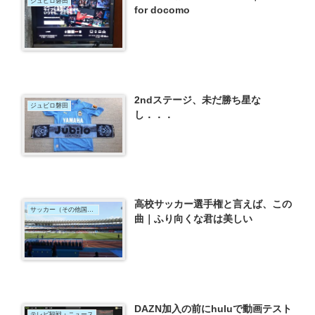
ジュビロ磐田
for docomo
2ndステージ、未だ勝ち星な
ジュビロ磐田
し．．．
高校サッカー選手権と言えば、この
サッカー（その他国内）
曲｜ふり向くな君は美しい
DAZN加入の前にhuluで動画テスト
テレビ観戦・ニュース