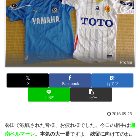
Profile
X
Facebook
はてブ
LINE
コピー
2016.09.25
磐田で観戦された皆様、お疲れ様でした。今日の相手は
湘
南ベルマーレ
。
本気の大一番
ですよ、
残留に向けて
のね。