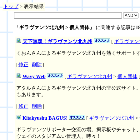
トップ
> 表示結果
「ギラヴァンツ北九州 > 個人団体」
に関連する記事は
1
天下無双！ギラヴァンツ北九州
[
ギラヴァン
くおんさんによるギラヴァンツ北九州を熱くサポート
|
修正
|
削除
|
Wavy Web
[
ギラヴァンツ北九州
>
個人団体
アタルさんによるギラヴァンツ北九州の非公式サイト。
もあります。
|
修正
|
削除
|
Kitakyushu BAGUS!
[
ギラヴァンツ北九州
>
ギラヴァンツサポーター交流の場。掲示板やチャット、
ウェイのスタジアムい管理人、時々！