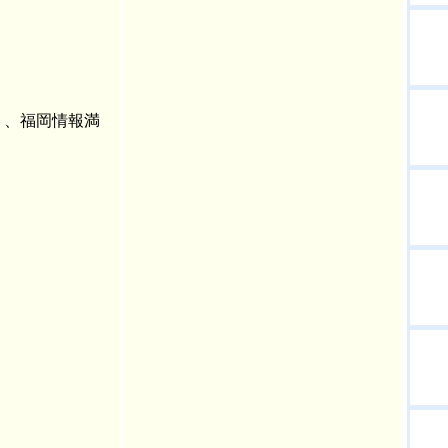
り、福岡情報満