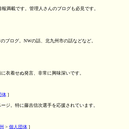
。観光情報満載です。管理人さんのブログも必見です。
"のブログ。NWの話、北九州市の話などなど。
歯に衣着せぬ発言、非常に興味深いです。
団体
]
ページ。特に藤吉信次選手を応援されています。
州
>
個人団体
]