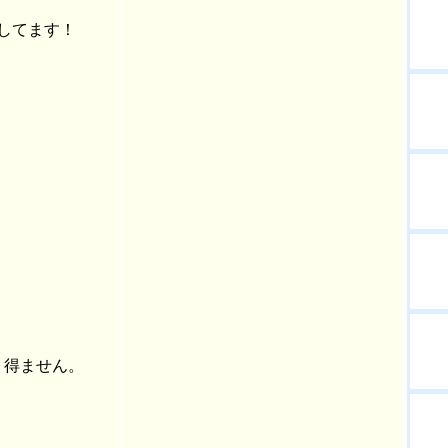
出してます！
り得ません。