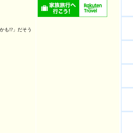
かも!?」だそう