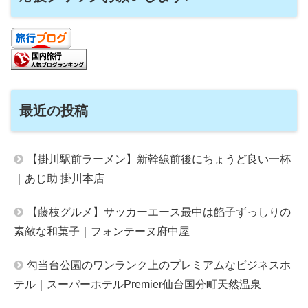
最近の投稿
【掛川駅前ラーメン】新幹線前後にちょうど良い一杯
｜あじ助 掛川本店
【藤枝グルメ】サッカーエース最中は餡子ずっしりの
素敵な和菓子｜フォンテーヌ府中屋
勾当台公園のワンランク上のプレミアムなビジネスホ
テル｜スーパーホテルPremier仙台国分町天然温泉