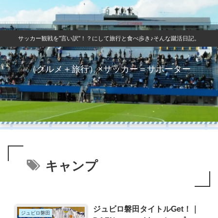
サッカー観戦を"言い訳"！？にして旅行と食べ歩き♪そんな蹴活日記。
（グルメ＋旅行）×サッカー＝サポーター
キャンプ
ジュビロ磐田タイトルGet！｜
ジュビロ磐田