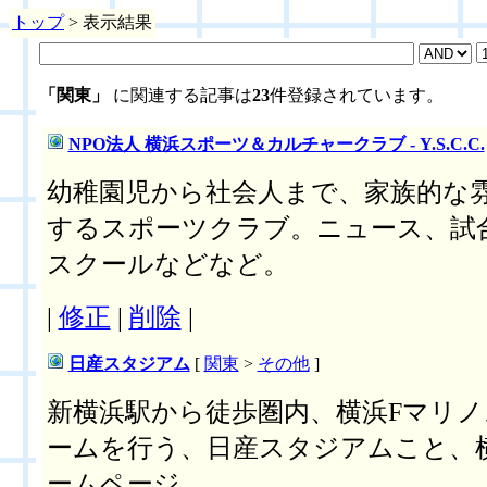
トップ
> 表示結果
「関東」
に関連する記事は
23
件登録されています。
NPO法人 横浜スポーツ＆カルチャークラブ - Y.S.C.C.
幼稚園児から社会人まで、家族的な
するスポーツクラブ。ニュース、試
スクールなどなど。
|
修正
|
削除
|
日産スタジアム
[
関東
>
その他
]
新横浜駅から徒歩圏内、横浜Fマリ
ームを行う、日産スタジアムこと、
ームページ。